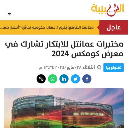
عاجل
لتطوير البنى الأساسية.. "الثروة الزراعية" توقع اتفاقية التصميم والإشراف لمدينة الصناعات السمكية
محافظ الظاهرة يُكرّم 3 جهات حكومية بجائزة "أفضل منفذ تقديم خدمة" لعام 2025
منذ ٦ ساعات
منذ ٦ ساعات
مختبرات عمانتل للابتكار تشارك في
معرض كومكس 2024
الثلاثاء ٢٨/مايو/٢٠٢٤ ١٣:٣٤ م
تكنولوجيا