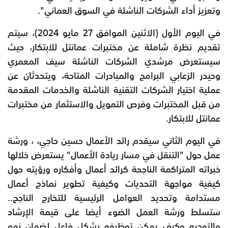
وتعزيز أداء الشركات الناشئة في السوق العماني".
في اليوم الأول (الاثنين الموافق 27 مايو 2024)، سيتم
تقديم نظرة شاملة عن مختبرات عمانتل للابتكار، حيث
سيستعرض مرشدي الشركات الناشئة سيف المعمري
وحيدر الزعابي البرامج والمبادرات المتاحة، ويتحدثان عن
عملية اختيار الشركات التقنية الناشئة والخدمات المقدمة
من قبل المختبرات وفرص التمويل والاستثمار من مختبرات
عمانتل للابتكار.
في اليوم الثاني سيقدم رائد الأعمال حسين حاجي، ، ورشة
عمل حول "التنقل في مسار ريادة الأعمال" يستعرض خلالها
خبراته المتراكمة الناجحة كرائد أعمال وأفكاره ورؤيته حول
كيفية مواجهة التحديات وكيفية تطوير نماذج أعمال
مستدامة وتحديد العوامل الرئيسية للتخارج الناجح..
ستسلط ورشة العمل الضوء أيضا على قيمة الإرشاد
والتوجيه وكيف يمكن توظيفه بشكل فاعل لضمان نمو