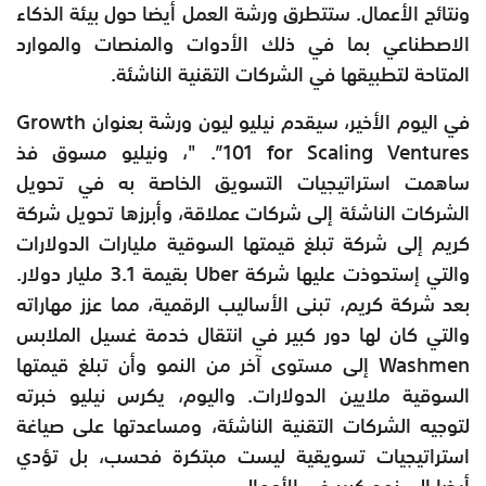
ونتائج الأعمال. ستتطرق ورشة العمل أيضا حول بيئة الذكاء
الاصطناعي بما في ذلك الأدوات والمنصات والموارد
المتاحة لتطبيقها في الشركات التقنية الناشئة.
في اليوم الأخير، سيقدم نيليو ليون ورشة بعنوان Growth
101 for Scaling Ventures”. "، ونيليو مسوق فذ
ساهمت استراتيجيات التسويق الخاصة به في تحويل
الشركات الناشئة إلى شركات عملاقة، وأبرزها تحويل شركة
كريم إلى شركة تبلغ قيمتها السوقية مليارات الدولارات
والتي إستحوذت عليها شركة Uber بقيمة 3.1 مليار دولار.
بعد شركة كريم، تبنى الأساليب الرقمية، مما عزز مهاراته
والتي كان لها دور كبير في انتقال خدمة غسيل الملابس
Washmen إلى مستوى آخر من النمو وأن تبلغ قيمتها
السوقية ملايين الدولارات. واليوم، يكرس نيليو خبرته
لتوجيه الشركات التقنية الناشئة، ومساعدتها على صياغة
استراتيجيات تسويقية ليست مبتكرة فحسب، بل تؤدي
أيضا إلى نمو كبير في الأعمال.