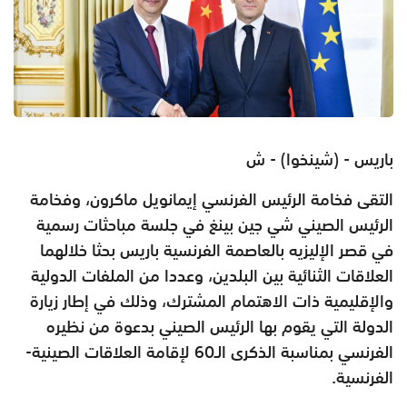
باريس - (شينخوا) - ش
التقى فخامة الرئيس الفرنسي إيمانويل ماكرون، وفخامة
الرئيس الصيني شي جين بينغ في جلسة مباحثات رسمية
في قصر الإليزيه بالعاصمة الفرنسية باريس بحثا خلالهما
العلاقات الثنائية بين البلدين، وعددا من الملفات الدولية
والإقليمية ذات الاهتمام المشترك، وذلك في إطار زيارة
الدولة التي يقوم بها الرئيس الصيني بدعوة من نظيره
الفرنسي بمناسبة الذكرى الـ60 لإقامة العلاقات الصينية-
الفرنسية.