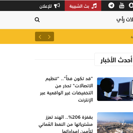
بث الشبيبة
للإعلان
ات رأي
لتعزيز سلاسل الإمداد.. إطلاق 
أحدث الأخبار
"قد تكون فخاً".. "تنظيم
الاتصالات" تحذر من
التخفيضات غير الواقعية عبر
الإنترنت
بقفزة 206%.. الهند تعزز
مشترياتها من النفط العُماني
لتأمين إمداداتها