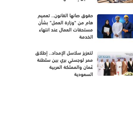
حقوق صانها القانون.. تعميم
هام من "وزارة العمل" بشأن
مستحقات العمال عند انتهاء
الخدمة
لتعزيز سلاسل الإمداد.. إطلاق
ممر لوجستي بري بين سلطنة
عُمان والمملكة العربية
السعودية