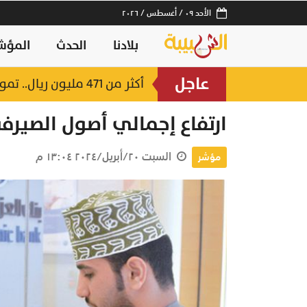
الأحد ٠٩ / أغسطس / ٢٠٢٦
بلادنا
الحدث
المؤش
عاجل
أكثر من 471 مليون ريال.. تمويلات ضخمة من بنك الإسكان العُماني في جنوب الباطنة والبريمي
منذ ٣١ دقيقة
ارتفاع إجمالي أصول الصيرفة
السبت ٢٠/أبريل/٢٠٢٤ ١٣:٠٤ م
مؤشر