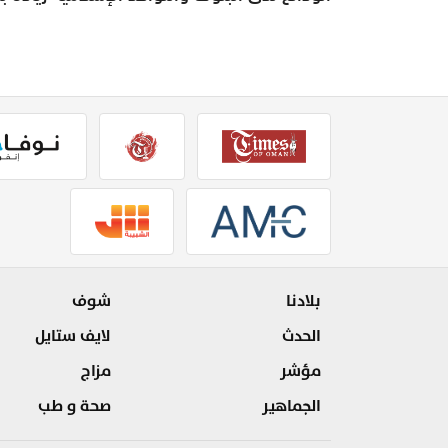
بلادنا
شوف
الحدث
لايف ستايل
مؤشر
مزاج
الجماهير
صحة و طب