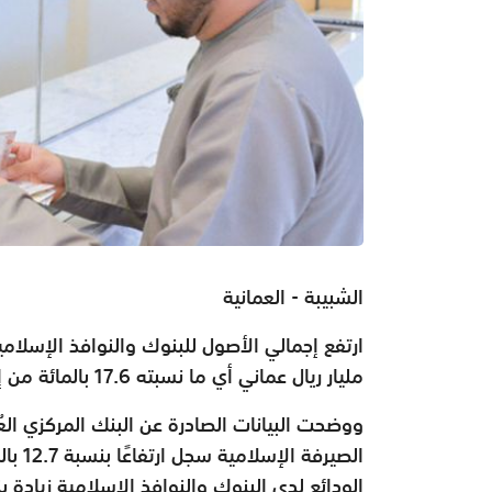
الشبيبة - العمانية
مليار ريال عماني أي ما نسبته 17.6 بالمائة من إجمالي أصول القطاع المصرفي في سلطنة عُمان.
ووضحت البيانات الصادرة عن البنك المركزي الع
الودائع لدى البنوك والنوافذ الإسلامية زيادة بنسبة 14.9 بالمائة لتبلغ نحو 5.6 مليار ري