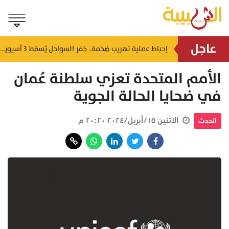
عاجل
شمل غرامات وإغلاقاً نهائياً.. "حماية المستهلك" تُعلن صدور حكم قضائي بحق مؤسستين بمسقط
إحباط عملية تهريب ضخمة.. خفر السواحل يُسقط 3 آسيويين بحوزتهم 66 كجم من الكريستال
منذ ٧ ساعات
الأمم المتحدة تعزي سلطنة عُمان
في ضحايا الحالة الجوية
الاثنين ١٥/أبريل/٢٠٢٤ ٢٠:٢٠ م
الحدث