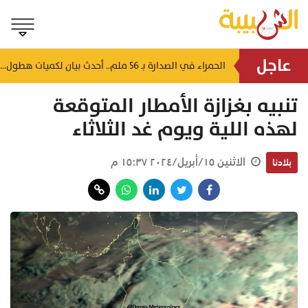
عاجل
استهدفت 13 منشأة غذائية.. بلدية جنوب الشرقية تُحرر مخالفة وتوجه تنبيهات صحية
الحمراء في الصدارة بـ 56 ملم.. أحدث بيان لكميات هطول الأمطار بسلطنة عُمان
منذ ٥١ دقيقة
تنبيه بغزازة الأمطار المتوقعة
لهذه اللية ويوم غد الثلاثاء
الاثنين ١٥/أبريل/٢٠٢٤ ١٥:٣٧ م
بلادنا