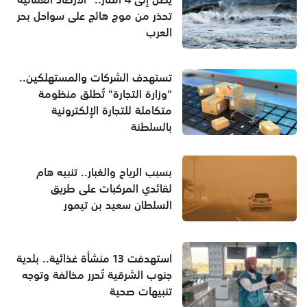
تحذر من موج هائج على سواحل بحر
العرب
تستهدف الشركات والمستهلكين..
"وزارة التجارة" تُطلق منظومة
متكاملة للتجارة الإلكترونية
بالسلطنة
بسبب الرياح والغبار.. تنبيه هام
لقائدي المركبات على طريق
السلطان سعيد بن تيمور
استهدفت 13 منشأة غذائية.. بلدية
جنوب الشرقية تُحرر مخالفة وتوجه
تنبيهات صحية