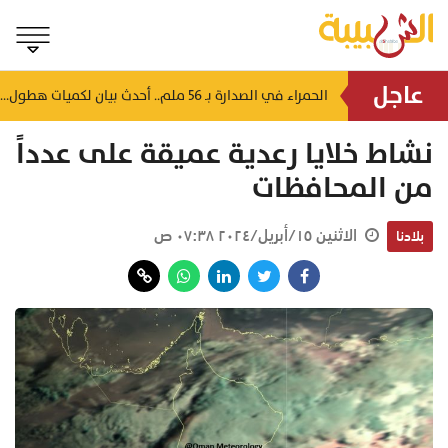
عاجل
استهدفت 13 منشأة غذائية.. بلدية جنوب الشرقية تُحرر مخالفة وتوجه تنبيهات صحية
الحمراء في الصدارة بـ 56 ملم.. أحدث بيان لكميات هطول الأمطار بسلطنة عُمان
منذ ٤٩ دقيقة
نشاط خلايا رعدية عميقة على عدداً
من المحافظات
الاثنين ١٥/أبريل/٢٠٢٤ ٠٧:٣٨ ص
بلادنا