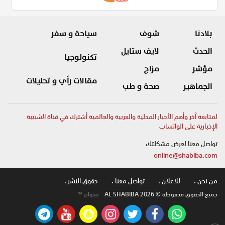
بلادنا
شوف
سياحة و سفر
الحدث
لايف ستايل
تكنولوجيا
مؤشر
مزاج
مقالات رأي و تحليلات
الجماهير
صحة و طب
لمتابعة آخر وأهم الأخبار المحلية والعربية والعالمية أشترك في قناة الشبيبة
الإخبارية على الواتساب
تواصل معنا لعرض مشكلتك
online@shabiba.com
من نحن .
للاعلان .
تواصل معنا .
حقوق النشر .
جميع الحقوق محفوظة © AL SHABIBA 2026
بيتوايز ™