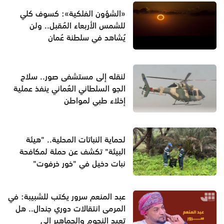
«الشؤون الفلكية»: كسوف كلي
للشمس الأربعاء المُقبل.. ولن
يُشاهد في سلطنة عُمان
لنقله إلى مستشفى صور.. سلاح
الجو السلطاني العُماني ينفذ عملية
إخلاء طبي لمواطن
لحماية النباتات المحلية.. "هيئة
البيئة" تكشف عن حملة لمكافحة
نبات دخيل في "خور خرفوت"
عبد المنعم سرور يكتب للشبيبة: في
المرمى انتقالات دوري جندال.. هل
تعيد النجوم والجماهير إلى