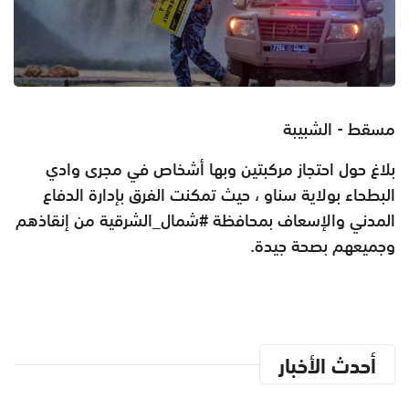
مسقط - الشبيبة
بلاغ حول احتجاز مركبتين وبها أشخاص في مجرى وادي
البطحاء بولاية ⁧‫سناو‬⁩ ، حيث تمكنت الفرق بإدارة الدفاع
المدني والإسعاف بمحافظة ⁧‫#شمال_الشرقية‬⁩ من إنقاذهم
وجميعهم بصحة جيدة.
أحدث الأخبار