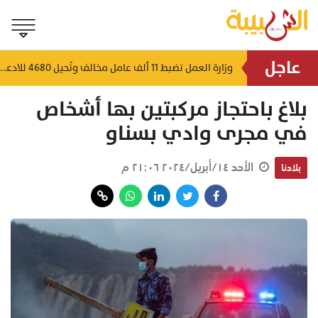
عاجل
استجابة وطنية واسعة.. أقمار صناعية وطائرات تُتابع تلوث السفينة الجانحة بظفار
وزارة العمل تضبط 11 ألف عامل مخالف وتُحيل 4680 للادعاء العام
اعة
منذ ساعة
بلاغ باحتجاز مركبتين بها أشخاص
في مجرى وادي بسناو
الأحد ١٤/أبريل/٢٠٢٤ ٢١:٠٦ م
بلادنا