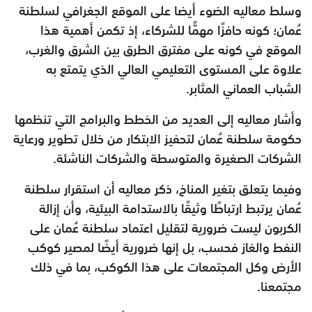
وسلط معاليه الضوء أيضا على الموقع الجغرافي لسلطنة
عُمان؛ كونه حافزًا مهمًّا للشركاء، إذ تكمن أهمية هذا
الموقع في كونه على مفترق الطرق بين الشرق والغرب،
علاوة على المستوى التعليمي العالي الذي يتمتع به
الشباب العماني المثابر.
وأشار معاليه إلى العديد من الخطط والبرامج التي تنظمها
حكومة سلطنة عُمان لتحفيز الابتكار من خلال تطوير ورعاية
الشركات الصغيرة والمتوسطة والشركات الناشئة.
وفيما يتعلق بتغير المناخ، ذكر معاليه أن استقرار سلطنة
عُمان يرتبط ارتباطًا وثيقًا بالاستدامة البيئية، وأن إزالة
الكربون ليست ضرورية لتقليل اعتماد سلطنة عُمان على
النفط والغاز فحسب، بل إنها ضرورية أيضًا لمصير كوكب
الأرض وكل المجتمعات على هذا الكوكب، بما في ذلك
مجتمعنا.