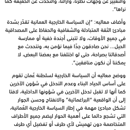
والتعبير عن وجهات نظرنا، وآرائنا، والتحدث عن الحقيقة كما
نراها”.
وأضاف معاليه: “إن السياسة الخارجية العمانية تقدّر بشدة
مبادئ الثقة المتبادلة والشفافية والحفاظ على المصداقية
في جميع الأوقات، ولا تتبنى أجندة خفية أو ممارسة
الحيل… نحن صادقون جدًا فيما نؤمن به، ونتحدث مع
أصدقائنا بصراحة، حتى لو اختلفنا مع بعضنا البعض، لا
يمكننا أن نكون منافقين”.
ووضح معاليه أن السياسة الخارجية لسلطنة عُمان تقوم
على أساس الحياد البناء وعدم التدخل في شؤون الآخرين
كما أنها لا تقبل تدخل الآخرين في شؤونها الداخلية، لافتا
إلى أن الواقعية “البراغماتية” والانفتاح وحسن الجوار
تشكل مبادئ مهمة في إطار السياسة الخارجية العُمانية،
التي تشجع دائما على أهمية الحوار ليضم جميع الأطراف
المتخاصمة دون تهميش لأي طرف أو تفضيل أي طرف