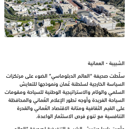
الشبيبة - العمانية
سلّطت صحيفة “العالم الدبلوماسي” الضوء على مرتكزات
السياسة الخارجية لسلطنة عُمان ونموذجها للتعايش
السلمي والوئام والاستراتيجية الوطنية للسياحة ومقومات
السياحة الفريدة وأوجه تطور الإعلام العُماني والمحافظة
على القيم الثقافية ومتانة الاقتصاد العُماني والقدرة
التنافسية مع تنوع فرص الاستثمار الواعدة.
وأجرت باربرا ديتريش الرئيسة التنفيذية لصحيفة “العالم