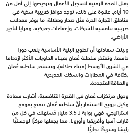
يقلل المدة الزمنية لتسجيل الأعمال وترخيصها إلى أقل من
10 أيام. علاوة على ذلك، توجد حوافز ضريبية سخية في
مناطق التجارة الحرة مثل صحار وصلالة، ما يوفر معدلات
ضريبية تنافسية للشركات، وإعفاءات جمركية، ومزايا لتأجير
الأراضي.
وبينت سعادتها أن تطوير البنية الأساسية يلعب دورا
حاسما. وتفتخر سلطنة عُمان بميناء الحاويات الأكثر ازدحاما
في الشرق الأوسط (ميناء صلالة)، وتستثمر سلطنة عُمان
بكثافة في المطارات والسكك الحديدية
والطاقةالمتجددة.
وحول مرتكزات عُمان في القدرة التنافسية، أشارت سعادة
وكيل ترويج الاستثمار بأنَّ سلطنة عُمان تتمتع بموقع
استراتيجي، فهي بوابة لـ 3.5 مليار مُستهلك في كل من
قارات آسيا وأفريقيا وأوروبا، مما يجعلها مركزًا لوجستيًّا
رئيسًا وشريكًا تجاريًّا.