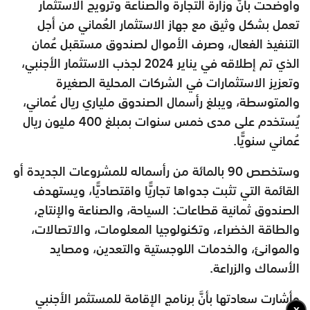
وأوضحت بأنَّ وزارة التجارة والصناعة وترويج الاستثمار
تعمل بشكل وثيق مع جهاز الاستثمار العُماني من أجل
التنفيذ الفعال، وصرف الأموال لصندوق مستقبل عُمان
الذي تم إطلاقه في يناير 2024 لجذب الاستثمار الأجنبي،
وتعزيز الاستثمارات في الشركات المحلية الصغيرة
والمتوسطة، ويبلغ رأسمال الصندوق ملياري ريال عُماني،
يُستخدم على مدى خمس سنوات بمبلغ 400 مليون ريال
عُماني سنويًّا.
وستخصص 90 بالمائة من رأسماله للمشروعات الجديدة أو
القائمة التي تثبت جدواها تجاريًّا واقتصاديًّا، ويستهدف
الصندوق ثمانية قطاعات: السياحة، والصناعة والإنتاج،
والطاقة الخضراء، وتكنولوجيا المعلومات، والاتصالات،
والموانئ، والخدمات اللوجستية والتعدين، ومصايد
الأسماك والزراعة.
وأشارت سعادتها بأنَّ برنامج الإقامة للمستثمر الأجنبي
x