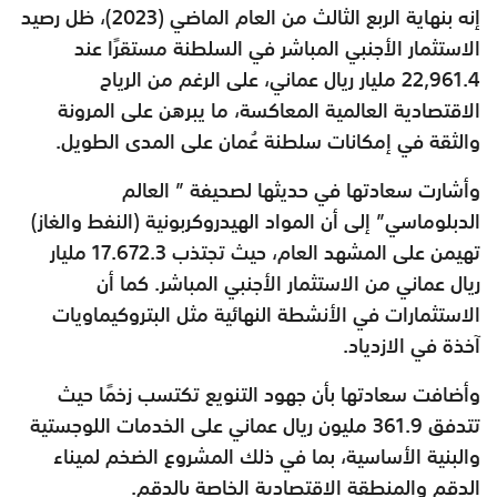
إنه بنهاية الربع الثالث من العام الماضي (2023)، ظل رصيد
الاستثمار الأجنبي المباشر في السلطنة مستقرًا عند
22,961.4 مليار ريال عماني، على الرغم من الرياح
الاقتصادية العالمية المعاكسة، ما يبرهن على المرونة
والثقة في إمكانات سلطنة عُمان على المدى الطويل.
وأشارت سعادتها في حديثها لصحيفة ” العالم
الدبلوماسي” إلى أن المواد الهيدروكربونية (النفط والغاز)
تهيمن على المشهد العام، حيث تجتذب 17.672.3 مليار
ريال عماني من الاستثمار الأجنبي المباشر. كما أن
الاستثمارات في الأنشطة النهائية مثل البتروكيماويات
آخذة في الازدياد.
وأضافت سعادتها بأن جهود التنويع تكتسب زخمًا حيث
تتدفق 361.9 مليون ريال عماني على الخدمات اللوجستية
والبنية الأساسية، بما في ذلك المشروع الضخم لميناء
الدقم والمنطقة الاقتصادية الخاصة بالدقم.