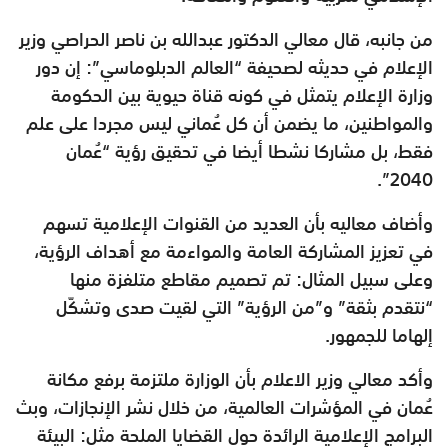
من جانبه، قال معالي الدكتور عبدالله بن ناصر الحراصي وزير
الإعلام في حديثه لصحيفة “العالم الدبلوماسي”: إن دور
وزارة الإعلام يتمثل في كونه قناة حيوية بين الحكومة
والمواطنين، ما يضمن أن كل عُماني ليس مجردا على علم
فقط، بل مشاركا نشطا أيضا في تحقيق رؤية “عُمان
2040”.
وأضاف معاليه بأن العديد من القنوات الإعلامية تسهم
في تعزيز المشاركة العامة والمواءمة مع أهداف الرؤية،
وعلى سبيل المثال: تم تصميم مقاطع متلفزة منها
“نتقدم بثقة” و”من الرؤية” التي لقيت صدى وتشكّل
إلهاما للجمهور.
وأكد معالي وزير الاعلام بأن الوزارة ملتزمة برفع مكانة
عُمان في المؤشرات العالمية، من خلال نشر الإنجازات، وبث
البرامج الإعلامية الرائدة حول القضايا الملحة مثل: البيئة