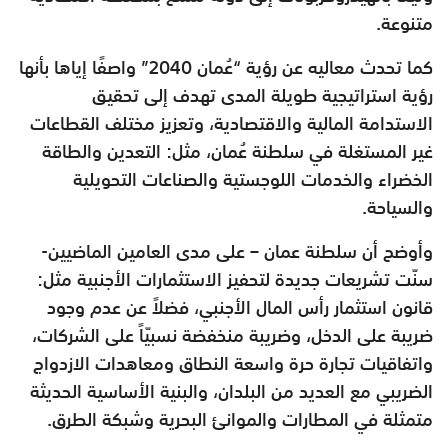
متنوعة.
كما تحدث معاليه عن رؤية “عُمان 2040” واصفًا إياها بأنها
رؤية استراتيجية طويلة المدى تهدف إلى تحقيق
الاستدامة المالية والاقتصادية، وتعزيز مختلف القطاعات
غير المستغلة في سلطنة عُمان، مثل: التعدين والطاقة
الخضراء والخدمات اللوجستية والصناعات التحويلية
والسياحة.
وأوضح أن سلطنة عمان – على مدى العامين الماضيين-
سنّت تشريعات جديدة لتحفيز الاستثمارات الأجنبية مثل:
قانون استثمار رأس المال الأجنبي، فضلاً عن عدم وجود
ضريبة على الدخل، وضريبة منخفضة نسبيّاً على الشركات،
واتفاقيات تجارة حرة واسعة النطاق ومعاهدات الازدواج
الضريبي مع العديد من البلدان، والبنية الأساسية الحديثة
متمثلة في المطارات والموانئ البحرية وشبكة الطرق.