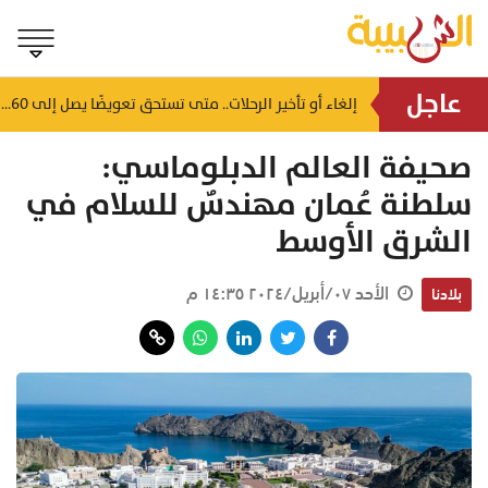
عاجل
عقوبتها السجن والغرامة.. الادعاء العام يحذر من قتل أو إيذاء هذه الحيوانات
إلغاء أو تأخير الرحلات.. متى تستحق تعويضًا يصل إلى 260 ريالًا عمانيًا؟
منذ ١٦ دقيقة
صحيفة العالم الدبلوماسي:
سلطنة عُمان مهندسٌ للسلام في
الشرق الأوسط
الأحد ٠٧/أبريل/٢٠٢٤ ١٤:٣٥ م
بلادنا