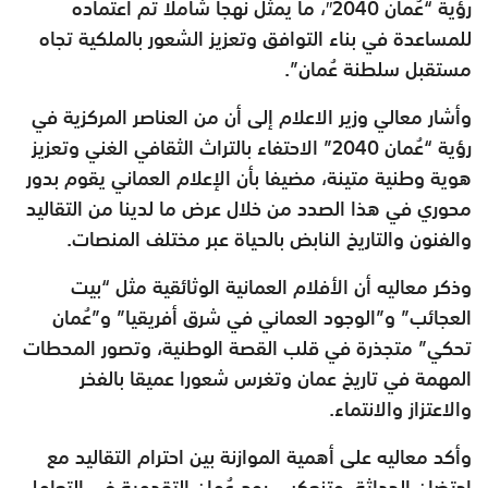
رؤية “عُمان 2040″، ما يمثل نهجا شاملا تم اعتماده
للمساعدة في بناء التوافق وتعزيز الشعور بالملكية تجاه
مستقبل سلطنة عُمان”.
وأشار معالي وزير الاعلام إلى أن من العناصر المركزية في
رؤية “عُمان 2040” الاحتفاء بالتراث الثقافي الغني وتعزيز
هوية وطنية متينة، مضيفا بأن الإعلام العماني يقوم بدور
محوري في هذا الصدد من خلال عرض ما لدينا من التقاليد
والفنون والتاريخ النابض بالحياة عبر مختلف المنصات.
وذكر معاليه أن الأفلام العمانية الوثائقية مثل “بيت
العجائب” و”الوجود العماني في شرق أفريقيا” و”عُمان
تحكي” متجذرة في قلب القصة الوطنية، وتصور المحطات
المهمة في تاريخ عمان وتغرس شعورا عميقا بالفخر
والاعتزاز والانتماء.
وأكد معاليه على أهمية الموازنة بين احترام التقاليد مع
احتضان الحداثة، وتنعكس روح عُمان التقدمية في التعامل