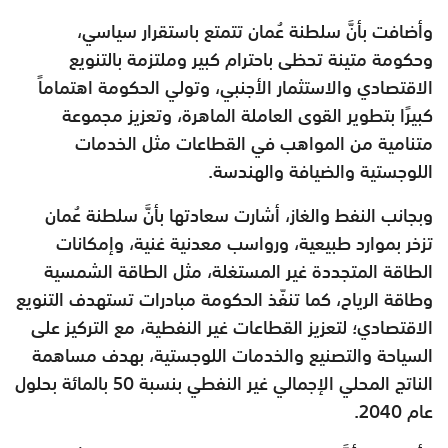
وأضافت بأنَّ سلطنة عُمان تتمتع باستقرار سياسي،
وحكومة متينة تحظى باحترام كبير وملتزمة بالتنويع
الاقتصادي والاستثمار الأجنبي، وتولي الحكومة اهتماماً
كبيرًا بتطوير القوى العاملة الماهرة، وتعزيز مجموعة
متنامية من المواهب في القطاعات مثل الخدمات
اللوجستية والضيافة والهندسة.
وبجانب النفط والغاز، أشارت سعادتها بأنَّ سلطنة عُمان
تزخر بموارد طبيعية، ورواسب معدنية غنية، وإمكانات
الطاقة المتجددة غير المستغلة، مثل الطاقة الشمسية
وطاقة الرياح، كما تنفّذ الحكومة مبادرات تستهدف التنويع
الاقتصادي؛ لتعزيز القطاعات غير النفطية، مع التركيز على
السياحة والتصنيع والخدمات اللوجستية، بهدف مساهمة
الناتج المحلي الإجمالي غير النفطي بنسبة 50 بالمائة بحلول
عام 2040.