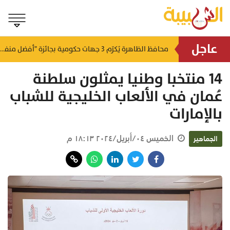
عاجل
لتطوير البنى الأساسية.. "الثروة الزراعية" توقع اتفاقية التصميم والإشراف لمدينة الصناعات السمكية
محافظ الظاهرة يُكرّم 3 جهات حكومية بجائزة "أفضل منفذ تقديم خدمة" لعام 2025
منذ ١٥ ساعة
منذ ١٦ ساعة
14 منتخبا وطنيا يمثلون سلطنة
عُمان في الألعاب الخليجية للشباب
بالإمارات
الخميس ٠٤/أبريل/٢٠٢٤ ١٨:١٣ م
الجماهير