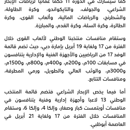
كما سيشارك في الدورة 11 حكماً عُمانيا لرياضات الإبحار
الشراعي، والجولف، والتايكواندو، وكرة الطاولة،
والشطرنج، والرياضات المائية، وألعاب القوى، وكرة
الطائرة، وكرة السلة، وكرة القدم، والمبارزة.
وستقام منافسات منتخبنا الوطني لألعاب القوى خلال
الفترة من 17 ولغاية 19 أبريل بإمارة دبي، حيث تضم قائمة
الوفد 17 من الرياضيين والأجهزة الفنية والإدارية يتنافسون
في مسابقات 100م، و200م، و400م، و800م، و1500م،
و3000م، والوثب العالي والطويل، ورمي المطرقة،
ومنافسات التتابع.
أما فيما يخص الإبحار الشراعي فتضم قائمة المنتخب
الوطني 13 لاعبا وأجهزة إدارية وفنية يتنافسون في
منافسات أوبتمست كبار وصغار، وإلكا 4، وإلكا 6، وستقام
المنافسات خلال الفترة من 17 ولغاية 21 أبريل في
العاصمة أبوظبي.