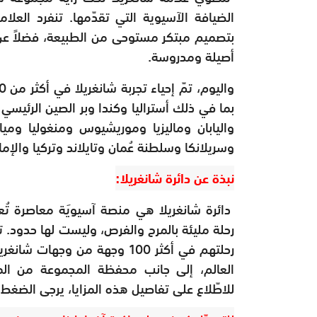
الضيافة الآسيوية التي تقدّمها. تنفرد الع
بتصميم مبتكر مستوحى من الطبيعة، فضلاً عن
أصيلة ومدروسة.
بما في ذلك أستراليا وكندا وبر الصين الرئيسي
واليابان وماليزيا وموريشيوس ومنغوليا وميان
وسريلانكا وسلطنة عُمان وتايلاند وتركيا والإما
نبذة عن دائرة شانغريلا:
دائرة شانغريلا هي منصة آسيويَة معاصرة تُعن
رحلة مليئة بالمرح والفرص، وليست لها حدود. تقد
رحلتهم في أكثر 100 وجهة من وج
العالم، إلى جانب محفظة المجموعة من المط
للاطّلاع على تفاصيل هذه المزايا، يرجى الضغط 