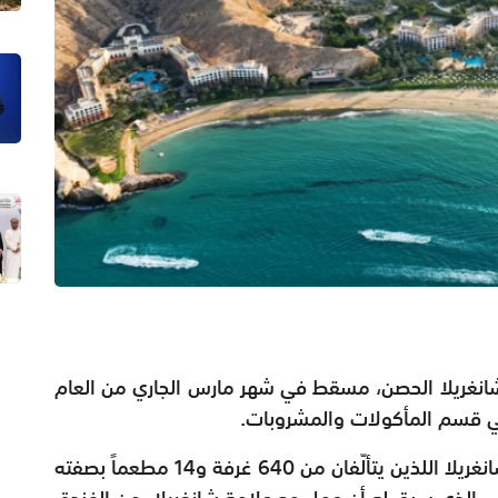
 شانغريلا الحصن، مسقط في شهر مارس الجاري من العام
فإذا بالشيف إريك فيتكي ينضمّ إلى منتجعَي شانغريلا اللذين يتألّفان من 640 غرفة و14 مطعماً بصفته
قيب الذي سبق له أن عمل مع علامة شانغريلا، من الفندق