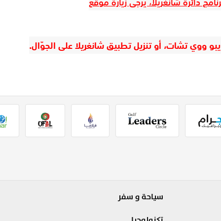
مج دائرة شانغريلا، يرجى زيارة موقع
بو ووي تشات، أو تنزيل تطبيق شانغريلا على الجوّال.
سياحة و سفر
تكنولوجيا