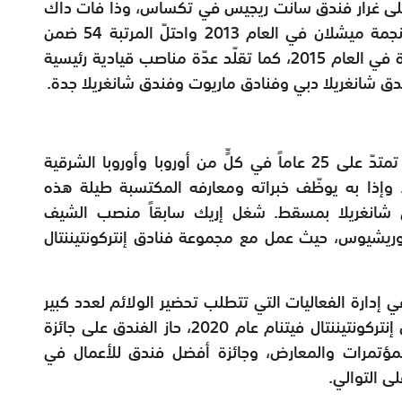
لى غرار فندق سانت ريجيس في تكساس، وذا فات داك
في المملكة المتحدة حيث نال المطعم أوّل نجمة ميشلان في العام 2013 واحتلّ المرتبة 54 ضمن
قائمة أفضل 100 مطعم في المملكة المتحدة في العام 2015، كما تقلّد عدّة مناصب قيادية رئيسية
ندق شانغريلا دبي وفنادق ماريوت وفندق شانغريلا جدة.
يتباهى إريك بمسيرة مبهرة في عالم الطهي تمتدّ على 25 عاماً في كلٍّ من أوروبا وأوروبا الشرقية
وإذا به يوظّف خبراته ومعارفه المكتسبة طيلة هذه
َي شانغريلا بمسقط. شغل إريك سابقاً منصب الشيف
موريشيوس، حيث عمل مع مجموعة فنادق إنتركونتيننتال
إدارة الفعاليات التي تتطلب تحضير الولائم لعدد كبير
من الضيوف، وخلال فترة عمله في أحد فنادق إنتركونتيننتال فيتنام عام 2020، حاز الفندق على جائزة
لمؤتمرات والمعارض، وجائزة أفضل فندق للأعمال في
ى التوالي.