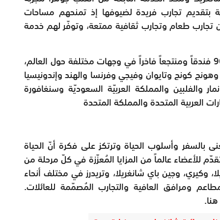
لامة بتقديم تجارب فريدة لضيوفها إذ تمنحهم مساحات
 تجارب طعام وتجارب ثقافية ممتعة، وتوفّر لهم خدمة
واليوم، تمّ إحياء تجربة شانغريلا في أكثر من 90 فندقاً ومنتجعاً فاخراً في وجهات مختلفة حول العالم،
 وهونج كونج وتايوان وفيجي وفرنسا والهند وإندونيسيا
مار والفلبين والمملكة العربيّة السعوديّة وسنغافورة
رات العربية المتحدة والمملكة المتحدة
ى بالسفر وأسلوب الحياة وترتكز على فكرة أنّ الحياة
ّم للأعضاء عالماً من المزايا المُعزّزة في كلّ مرحلة من
هات شانغريلا، وكيري، وجين باي شانغريلا، وتريدرز في مختلف أنحاء
اعم ومرافق العافية والتجارب المُصمّمة للعائلات.
هنا.