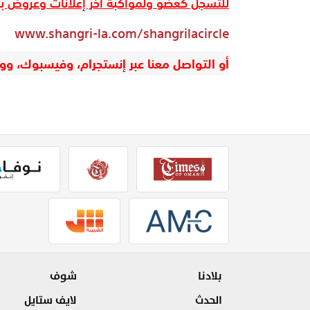
للتسجّل كعضو ولمواكبة آخر إعلانات وعروض برنا
www.shangri-la.com/shangrilacircle
أو التواصل معنا عبر إنستجرام، وفيسبوك، ووي
بلادنا
شوف
الحدث
لايف ستايل