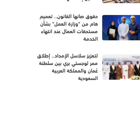
حقوق صانها القانون.. تعميم
هام من "وزارة العمل" بشأن
مستحقات العمال عند انتهاء
الخدمة
لتعزيز سلاسل الإمداد.. إطلاق
ممر لوجستي بري بين سلطنة
عُمان والمملكة العربية
السعودية