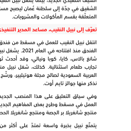
الشقيق في جدّة إلى سلطنة عُمان ليصبح مساعد
المتعلّقة بقسم المأكولات والمشروبات.
تعرّف إلى نبيل النقيب، مساعد المدير التنف
انتقل نبيل النقيب للعمل في مسقط من فندق 
الفندق منذ افتتا
شانغ بالاس، كايا، كوبا ونيالي، وقد أحدث 
تجارب طعام استثنائية. كذلك، شغل نبيل م
العربية السعودية لصالح مجلة هوتيليير، ورشّح
نذكر منها جوائز تايم أوت.
وفي سياق التعليق على هذا المنصب الجديد، ص
العمل في مسقط وطرح بعض المفاهيم الجديدة
منتجع شانغريلا بر الجصة ومنتجع شانغريلا الحص
يتمتّع نبيل بخبرة واسعة تمتدّ على أكثر 