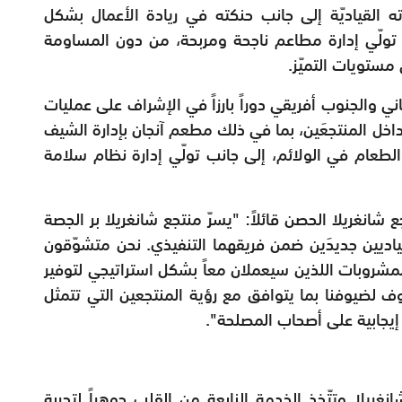
ه القياديّة إلى جانب حنكته في ريادة الأعمال بشكل
تولّي إدارة مطاعم ناجحة ومربحة، من دون المساومة
مستويات التميّز.
 والجنوب أفريقي دوراً بارزاً في الإشراف على عمليات
 عمليات الطهي في 14 مطعماً داخل المنتجعَين، بما في ذلك مطعم آنجان بإدارة الشيف
لطعام في الولائم، إلى جانب تولّي إدارة نظام سلامة
انغريلا الحصن قائلاً: "يسرّ منتجع شانغريلا بر الجصة
ياديين جديدَين ضمن فريقهما التنفيذي. نحن متشوّقون
مشروبات اللذين سيعملان معاً بشكل استراتيجي لتوفير
ف لضيوفنا بما يتوافق مع رؤية المنتجعين التي تتمثل
يجابية على أصحاب المصلحة".
ريلا وتتّخذ الخدمة النابعة من القلب جوهراً لتجربة