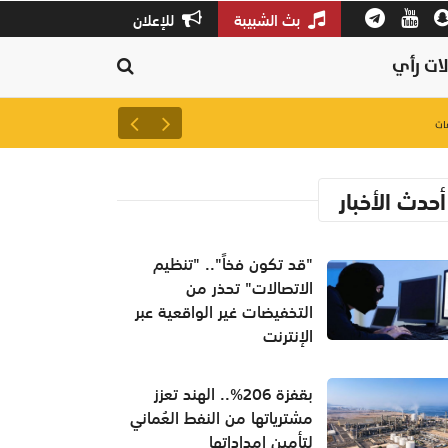
بث الشبيبة
للإعلان
ات رأي
لتعزيز سلاسل الإمداد.. إطلاق 
أحدث الأخبار
"قد تكون فخاً".. "تنظيم
الاتصالات" تحذر من
التخفيضات غير الواقعية عبر
الإنترنت
بقفزة 206%.. الهند تعزز
مشترياتها من النفط العُماني
لتأمين إمداداتها