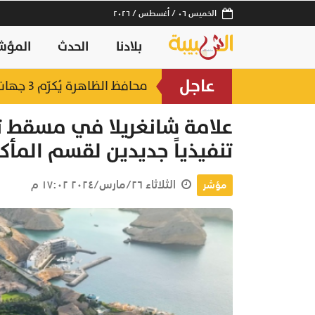
الخميس ٠٦ / أغسطس / ٢٠٢٦
بلادنا
الحدث
المؤش
عاجل
لصناعات السمكية
محافظ الظاهرة يُكرّم 3 جهات حكومية بجائزة "أفضل منفذ تقديم خدمة" لعام 2025
منذ ١٠ ساعات
علامة شانغريلا في مسقط تعي
تنفيذياً جديدين لقسم المأ
الثلاثاء ٢٦/مارس/٢٠٢٤ ١٧:٠٢ م
مؤشر