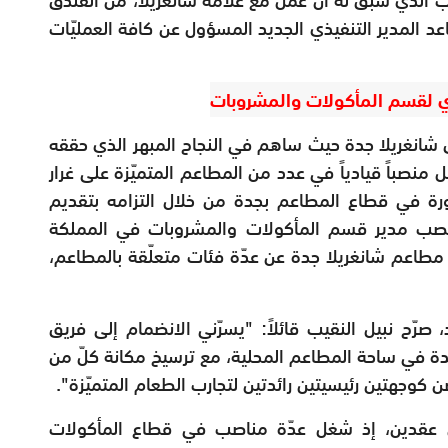
 المدير التنفيذي الجديد المسؤول عن كافة العمليّات
يذي لقسم المأكولات والمشروبات
شانغريلا جدة حيث ساهم في النجاح المبهر الذي حققه
حه في العام 2021. يشغل نبيل منصباً قيادياً في عدد من المطاعم المتميّزة على غرار
ثورة في قطاع المطاعم بجدة من خلال التزامه بتقديم
نصب مدير قسم المأكولات والمشروبات في المملكة
 مطاعم شانغريلا جدة عن عدّة فئات متعلّقة بالمطاعم،
رّح نبيل النقيب قائلاً: "يسرّني الانضمام إلى فريق
 في ساحة المطاعم المحلية، مع ترسيخ مكانة كلّ من
ن كوجهتين رئيسيتين رائدتين لتجارب الطعام المتميّزة".
من عقدين، إذ شغل عدّة مناصب في قطاع المأكولات