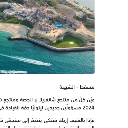
مسقط - الشبيبة
عيّن كلّ من منتجع شانغريلا بر الجصة ومنتجع
2024 مسؤولَين جديدين ليتوليّا دفة القيادة في قسم المأكولات والمشروبات.
الشيف التنفيذي الجديد، بينما ينتقل نبيل الن