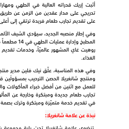
أثبت إريك قدراته العالية في الطهي ومهارات
تدريجي على مدار عقدين من الزمن عن طريق 
على تقديم تجارب طعام فريدة ترتقي إلى أعلى 
وفي إطار منصبه الجديد، سيؤدي الشيف الألماني
المطبخ وإدارة
روهيت غاي المشهور عالميّاً، وخدمات تقديم ا
الغذاء.
وفي هذه المناسبة، علّق نيك فلين مدير منتجع ش
ومنتجع شانغريلا الحصن الترحيب بمسؤولَين ق
للعمل مع اثنين من أفضل خبراء المأكولات وال
تجارب طعام جديدة ومبتكرة وخارجة عن المألو
في تقديم خدمة متميّزة ومبتكرة وترك بصمة إ
نبذة عن علامة شانغريلا:
تنضوي علامة شانغريلا تحت راية مجموعة شانغ