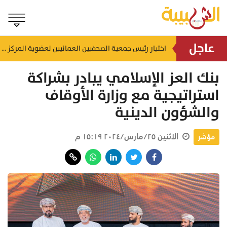
عاجل
إنجاز بحري جديد.. القبطان محمد البوسعيدي أول عُماني يقود ناقلة منتجات نفطية متوسطة المدى
اختيار رئيس جمعية الصحفيين العمانيين لعضوية المركز الدولي لمكافحة التضليل (ICCMD)
منذ ١٣ ساعة
بنك العز الإسلامي يبادر بشراكة
استراتيجية مع وزارة الأوقاف
والشؤون الدينية
الاثنين ٢٥/مارس/٢٠٢٤ ١٥:١٩ م
مؤشر