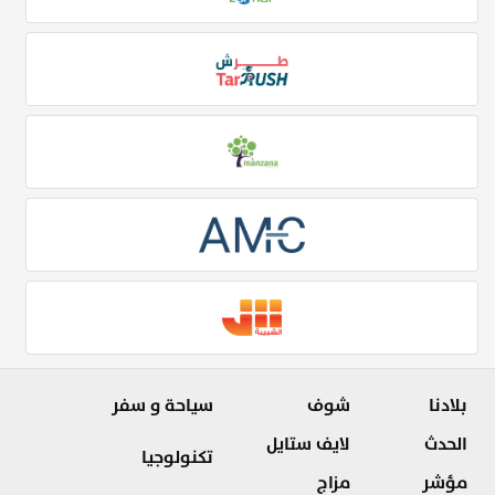
بلادنا
شوف
سياحة و سفر
الحدث
لايف ستايل
تكنولوجيا
مؤشر
مزاج