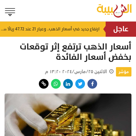
عاجل
4 إرشادات من شرطة عُمان السلطانية للقيادة في الأجواء المغبرة
ارتفاع جديد في أسعار الذهب.. وعيار 21 عند 47.72 ريالًا
منذ ٤ ساعات
منذ ٥ ساعات
أسعار الذهب ترتفع إثر توقعات
بخفض أسعار الفائدة
الاثنين ٢٥/مارس/٢٠٢٤ ١٣:٢٠ م
مؤشر