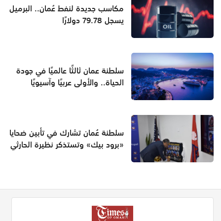
مكاسب جديدة لنفط عُمان.. البرميل
يسجل 79.78 دولارًا
سلطنة عمان ثالثًا عالميًا في جودة
الحياة.. والأولى عربيًا وآسيويًا
سلطنة عُمان تشارك في تأبين ضحايا
«برود بيك» وتستذكر نظيرة الحارثي