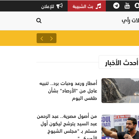
بث الشبيبة
للإعلان
ات رأي
أمطار ورعد وحبات برد.. تنبيه ع
أحدث الأخبار
أمطار ورعد وحبات برد.. تنبيه
عاجل من "الأرصاد" بشأن
طقس اليوم
من أصول مصرية.. عبد الرحمن
عبد السيد يترشح ليكون أول
مسلم بـ "مجلس الشيوخ
الأمريكي"