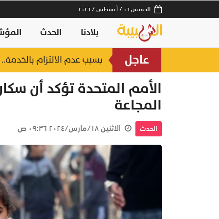
الخميس ٠٦ / أغسطس / ٢٠٢٦
بلادنا
الحدث
المؤش
عاجل
بسبب عدم الالتزام بالخدمة.. إدانة 3 مؤسسات في قطاع إصلاح الم
الأمم المتحدة تؤكد أن سكا
المجاعة
الاثنين ١٨/مارس/٢٠٢٤ ٠٩:٣٦ ص
الحدث