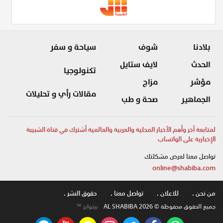
بلادنا
شوف
سياحة و سفر
الحدث
لايف ستايل
تكنولوجيا
مؤشر
مزاج
مقالات رأي و تحليلات
الجماهير
صحة و طب
لمتابعة آخر وأهم الأخبار المحلية والعربية والعالمية أشترك في قناة الشبيبة
الإخبارية على الواتساب
تواصل معنا لعرض مشكلتك
online@shabiba.com
من نحن .
للاعلان .
تواصل معنا .
حقوق النشر .
جميع الحقوق محفوظة © AL SHABIBA 2026
بيتوايز ™