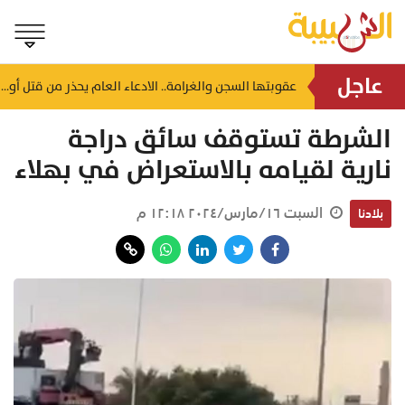
عاجل
جلالة السُّلطان المعظم يهنئ رئيس جمهورية كوت ديفوار
عقوبتها السجن والغرامة.. الادعاء العام يحذر من قتل أو إيذاء هذه الحيوانات
منذ ٢٣ ساعة
منذ ٢٣ ساعة
الشرطة تستوقف سائق دراجة
نارية لقيامه بالاستعراض في بهلاء
السبت ١٦/مارس/٢٠٢٤ ١٢:١٨ م
بلادنا