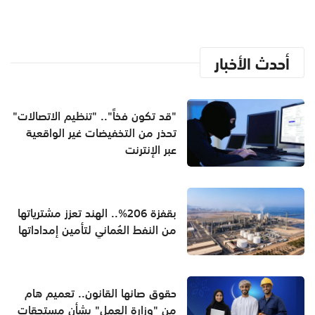
أحدث الأخبار
"قد تكون فخاً".. "تنظيم الاتصالات"
تحذر من التخفيضات غير الواقعية
عبر الإنترنت
بقفزة 206%.. الهند تعزز مشترياتها
من النفط العُماني لتأمين إمداداتها
حقوق صانها القانون.. تعميم هام
من "وزارة العمل" بشأن مستحقات