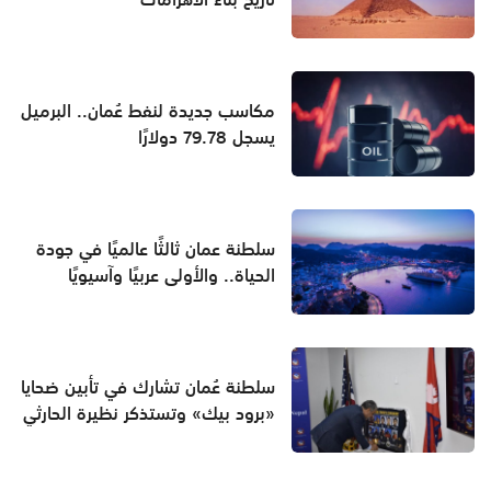
مكاسب جديدة لنفط عُمان.. البرميل
يسجل 79.78 دولارًا
سلطنة عمان ثالثًا عالميًا في جودة
الحياة.. والأولى عربيًا وآسيويًا
سلطنة عُمان تشارك في تأبين ضحايا
«برود بيك» وتستذكر نظيرة الحارثي