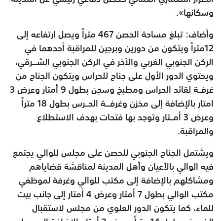
‏وسكانها».
‏وأضاف: تبلغ مساحة الحصن 467 متراً ويصل ارتفاعه إلى
12متراً ‏ويتكون ‏من ‏دورين ‏وبرجين للمراقبة أحدهما في
الركن الجنوبي الغربي والآخر في الركن الجنوبي الشـــرقي،
ويحتوي الدور الأول على ‏جناح ‏للحراس ويتكون الجناح من
غرفــة لقائد الحراس ومطبخ وسجن بطول 9 ‏أمتار ‏وعرض 3
امتار بالإضافة إلى مخزن وغرفـــة الحــرس بطول 18 ‏متراً
‏وعرض 3 أمــتار وتوجد بها فتحات بهدف الاستطلاع
والمراقبة.
‏ويشتمل ‏الجناح الجنوبي للحصن على مجلس للوالي ‏يجتمع
‏فيه ‏الوالي ‏بالأعيان وأهل المدينة لمناقشة قضاياهم
ومشاكلهم ‏بالإضافة إلى ‏مكتب للوالي وغرفة لموظفي
مكتب الوالي بطول 7 أمتار ‏وعرض 4 أمتار إلى ‏جانب بيت
للماء، كما يتكون الدور العلوي من مجلس ‏لاستقبال