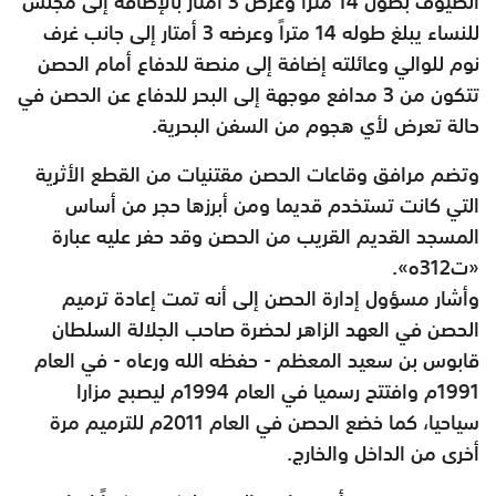
الضيوف بطول 14 متراً وعرض 3 أمتار بالإضافة إلى ‏مجلس
للنساء يبلغ ‏طوله 14 متراً وعرضه 3 أمتار إلى جانب غرف
نوم ‏للوالي وعائلته إضافة إلى منصة للدفاع أمام الحصن
تتكون من 3 مدافع ‏موجهة إلى ‏البحر للدفاع عن الحصن في
حالة تعرض لأي هجوم من ‏السفن البحرية.
‏وتضم مرافق وقاعات الحصن مقتنيات من القطع الأثرية
‏التي كانت ‏تستخدم قديما ومن أبرزها ‏حجر من ‏أساس
المسجد القديم القريب من الحصن وقد حفر عليه عبارة
«ت312ه».‏
وأشار مسؤول إدارة الحصن إلى أنه تمت إعادة ترميم
الحصن في العهد الزاهر ‏لحضرة صاحب ‏الجلالة ‏السلطان
‏قابوس بن سعيد المعظم - حفظه الله ‏ورعاه - في العام
‏‏1991م ‏وافتتح ‏رسميا في ‏العام 1994م ليصبح ‏مزارا
سياحيا، كما ‏خضع ‏الحصن ‏في العام 2011م للترميم مرة
أخرى من ‏الداخل والخارج.