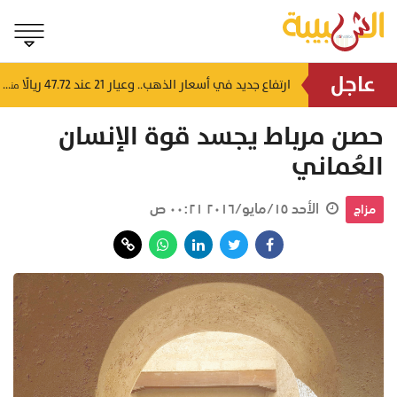
عاجل
4 إرشادات من شرطة عُمان السلطانية للقيادة في الأجواء المغبرة
ارتفاع جديد في أسعار الذهب.. وعيار 21 عند 47.72 ريالًا
منذ ١٣ ساعة
منذ ١٤ ساعة
حصن مرباط يجسد قوة الإنسان
العُماني
الأحد ١٥/مايو/٢٠١٦ ٠٠:٢١ ص
مزاج