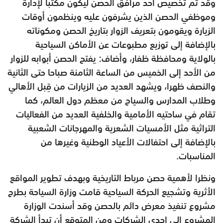
‏وقد تم تخصيص أحد مرافق ‏الحصن ليكون مكتباً ‏لإدارة
‏وموظفي ‏الحصن ‏الذين يشرفون عليه وينظمون أوقات
‏الزيارة ‏ويقومون ‏بتعريف ‏الزوار ‏بتاريخ الحصن ومكوناته
بالإضافة إلى ‏توزيع مطبوعات ‏عن ‏الأماكن السياحية
بالولاية ومحافظة ظفار، وأضاف: يفتح الحصن أبوابه للزوار
من الأحد إلى الخميس من الساعة الثامنة ‏صباحا حتى الثانية
والنصف ظهرا، ‏ويشهد ‏العديد ‏من ‏الزيارات من ‏قِبل الأهالي
وطلاب المدارس ‏والسياح من معظم ‏دول ‏العالم، كما
تقام في ‏ساحتيه الأمامية والخلفية العديد من ‏الفعاليات
‏التراثية ‏مثل الأمسيات ‏الشعرية والمهرجانات الشعبية
بالإضافة ‏إلى ‏احتفالات ‏الأعياد الوطنية ‏وغيرها من
المناسبات.
ونظرا لأهمية حصن مرباط التاريخية وبهدف تطوير المواقع
الأثرية وتشجيع الحركة السياحية قامت وزارة السياحة بطرح
مشروع تنفيذ معرض دائم بالحصن وقد أسندت الوزارة
المشروع إلى إحدى الشركات ومن المتوقع أن تبدأ الشركة