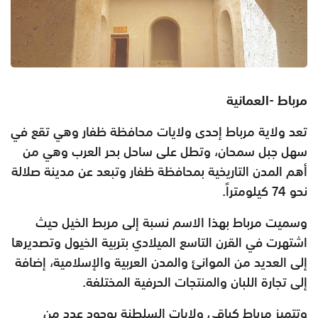
مرباط -العمانية
تعد ولاية مرباط إحدى ولايات محافظة ظفار وهي تقع ‏في
‏سهل ‏جبل ‏سمحان، ‏وتطل على ساحل بحر العرب وهي ‏من
‏أهم ‏المدن ‏التاريخية ‏بمحافظة ظفار وتبعد عن مدينة صلالة
نحو ‏‏74 ‏كيلومتراً.‏
وسميت مرباط بهذا الاسم نسبة إلى مربط الخيل ‏حيث
‏اشتهرت ‏في ‏القرن ‏التاسع الميلادي بتربية الخيول وتصديرها
إلى ‏العديد ‏من ‏الموانئ ‏والمدن ‏العربية والإسلامية، إضافة
إلى ‏تجارة ‏اللبان ‏والمنتجات ‏الحرفية ‏المختلفة.
وتتميز مرباط كباقي ‏ولايات ‏السلطنة بوجود ‏عدد من