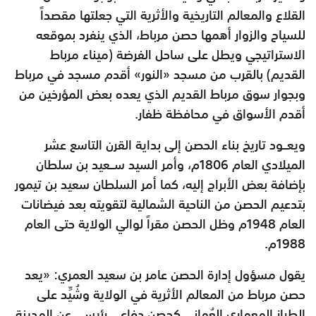
القلاع والمعالم التاريخية والأثرية ‏التي ‏جعلتها ‏مقصداً
للسياح ‏والزوار أهمها حصن مرباط، الذي ‏ينفرد ‏بموقعه
الاستراتيجي ‏ويطل على ‏ساحل الفرضة (ميناء ‏مرباط
‏القديم) ‏بالقرب من مسجد «النور» أقدم مسجد في مرباط
‏وبجوار ‏سوق ‏مرباط القديم الذي يعده بعض المؤرخين من
‏أقدم ‏الأسواق في ‏محافظة ‏ظفار.‏
ويعــود تاريخ بناء الحصن إلى بداية القرن التاسع عشر
‏الميلادي العام ‏‏1806م، وأمر ‏السيد ‏ســعيد ‏بن ‏سلطان
بإضافة بعض الأبراج إليه، كما أمر السلطان سعيد ‏بن ‏تيمور
بتدعيم ‏الحصن من الناحية الشمالية لتقويته بعد ‏فيضانات
العام ‏‏1948م ‏وظل ‏الحصن مقراً لوالي الولاية حتى العام
1988م.‏
يقول مسؤول إدارة الحصن عامر بن سعيد العمري: «يعد
حصن مرباط من المعالم الأثرية في الولاية ‏وشُيِّد ‏على
‏الطراز ‏المعماري العُماني كحصن دفاعي رئيسي عن ‏المدينة