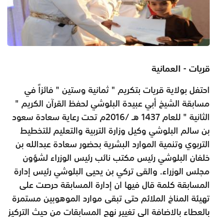
قريات - العمانية
احتفل بولاية قريات بتكريم " ثمانية وستين " فائزاً في
مسابقة الشيخ أبي عبيدة البلوشي لحفظ القرآن الكريم "
الثانية " للعام 1437 هـ /2016م تحت رعاية سعادة سعود
بن سالم البلوشي وكيل وزارة التربية والتعليم للتخطيط
التربوي وتنمية الموارد البشرية بحضور سعادة عبدالله بن
خلفان البلوشي رئيس مكتب نائب رئيس الوزراء لشؤون
مجلس الوزراء. والقى تركي بن يحيى البلوشي رئيس إدارة
المسابقة كلمة قال فيها ان إدارة المسابقة حرصت على
تهيئة المناخ الملائم حتى تبقى موارد الموهوبين مستمرة
بالعطاء بالاضافة الى تغيير نهج المسابقات من حيث التركيز