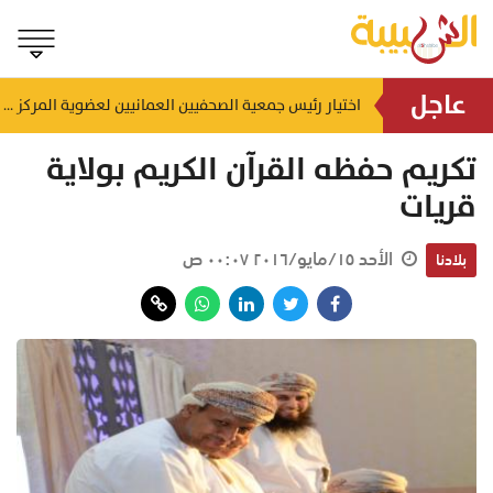
عاجل
إنجاز بحري جديد.. القبطان محمد البوسعيدي أول عُماني يقود ناقلة منتجات نفطية متوسطة المدى
اختيار رئيس جمعية الصحفيين العمانيين لعضوية المركز الدولي لمكافحة التضليل (ICCMD)
منذ ١٣ ساعة
تكريم حفظه القرآن الكريم بولاية
قريات
الأحد ١٥/مايو/٢٠١٦ ٠٠:٠٧ ص
بلادنا