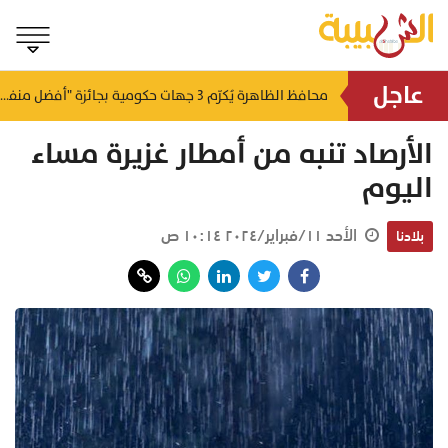
عاجل
لتطوير البنى الأساسية.. "الثروة الزراعية" توقع اتفاقية التصميم والإشراف لمدينة الصناعات السمكية
محافظ الظاهرة يُكرّم 3 جهات حكومية بجائزة "أفضل منفذ تقديم خدمة" لعام 2025
منذ ١٩ ساعة
منذ ٢٠ ساعة
الأرصاد تنبه من أمطار غزيرة مساء
اليوم
الأحد ١١/فبراير/٢٠٢٤ ١٠:١٤ ص
بلادنا