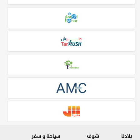
بلادنا
شوف
سياحة و سفر