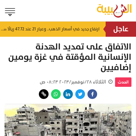
عاجل
4 إرشادات من شرطة عُمان السلطانية للقيادة في الأجواء المغبرة
ارتفاع جديد في أسعار الذهب.. وعيار 21 عند 47.72 ريالًا
منذ ١٥ ساعة
منذ ١٥ ساعة
الاتفاق على تمديد الهدنة
الإنسانية المؤقتة في غزة يومين
إضافيين
الثلاثاء ٢٨/نوفمبر/٢٠٢٣ ٠٨:٢٣ ص
الحدث