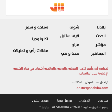
بلادنا
شوف
سياحة و سفر
الحدث
لايف ستايل
تكنولوجيا
مؤشر
مزاج
مقالات رأي و تحليلات
الجماهير
صحة و طب
لمتابعة آخر وأهم الأخبار المحلية والعربية والعالمية أشترك في قناة الشبيبة
الإخبارية على الواتساب
تواصل معنا لعرض مشكلتك
online@shabiba.com
من نحن .
للاعلان .
تواصل معنا .
حقوق النشر .
جميع الحقوق محفوظة © AL SHABIBA 2026
بيتوايز ™