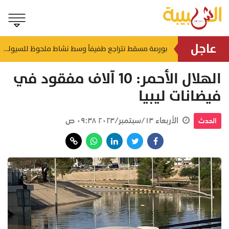
عاجل
في مراسم رسمية بـ كيغالي.. سفيرة السلطنة تسلم أوراق اعتمادها لرئيس رواندا
بورصة مسقط تتراجع طفيفاً وسط نشاط ملحوظ للسيولة والاستثمار الأجنبي
 ساعة
منذ ساعتين
الهلال الأحمر: 10 آلاف مفقود في
فيضانات ليبيا
الأربعاء ١٣/سبتمبر/٢٠٢٣ ٠٩:٣٨ ص
الحدث