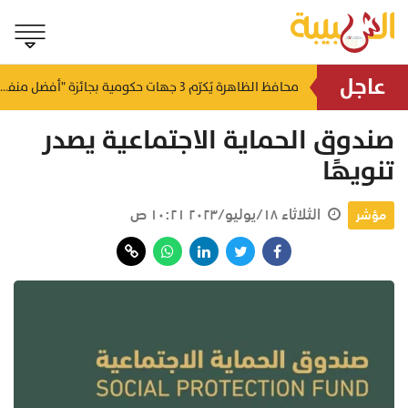
عاجل
لتطوير البنى الأساسية.. "الثروة الزراعية" توقع اتفاقية التصميم والإشراف لمدينة الصناعات السمكية
محافظ الظاهرة يُكرّم 3 جهات حكومية بجائزة "أفضل منفذ تقديم خدمة" لعام 2025
منذ ١٣ ساعة
منذ ١٤ ساعة
صندوق الحماية الاجتماعية يصدر
تنويهًا
الثلاثاء ١٨/يوليو/٢٠٢٣ ١٠:٢١ ص
مؤشر