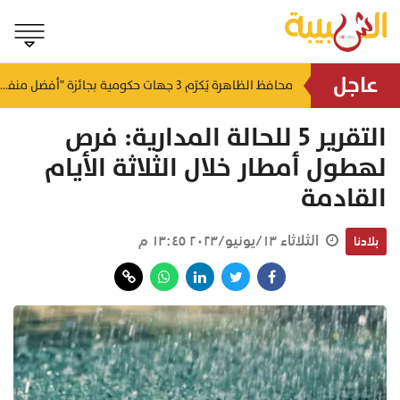
عاجل
لتطوير البنى الأساسية.. "الثروة الزراعية" توقع اتفاقية التصميم والإشراف لمدينة الصناعات السمكية
محافظ الظاهرة يُكرّم 3 جهات حكومية بجائزة "أفضل منفذ تقديم خدمة" لعام 2025
منذ ٢١ ساعة
منذ ٢١ ساعة
التقرير 5 للحالة المدارية: فرص
لهطول أمطار خلال الثلاثة الأيام
القادمة
الثلاثاء ١٣/يونيو/٢٠٢٣ ١٣:٤٥ م
بلادنا