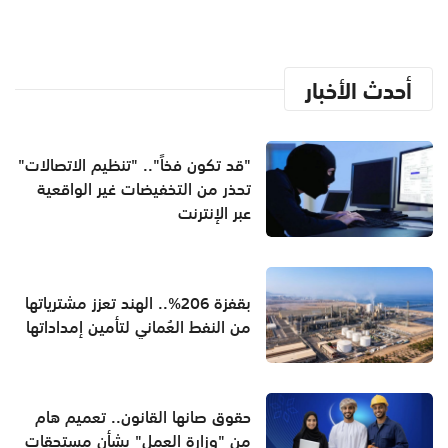
أحدث الأخبار
"قد تكون فخاً".. "تنظيم الاتصالات"
تحذر من التخفيضات غير الواقعية
عبر الإنترنت
بقفزة 206%.. الهند تعزز مشترياتها
من النفط العُماني لتأمين إمداداتها
حقوق صانها القانون.. تعميم هام
من "وزارة العمل" بشأن مستحقات