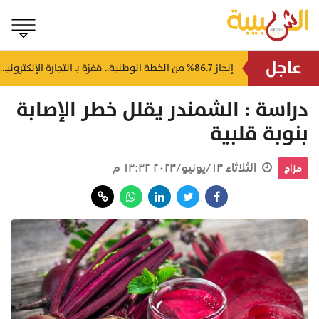
عاجل
إصابة 5 أشخاص وحريق بمصفاة نفط روسية في هجوم لمسيرات أوكرانية
إنجاز 86.7% من الخطة الوطنية.. قفزة بـ التجارة الإلكترونية في سلطنة عُمان
منذ ساعة
دراسة : الشمندر يقلل خطر الإصابة
بنوبة قلبية
الثلاثاء ١٣/يونيو/٢٠٢٣ ١٣:٣٢ م
مزاج