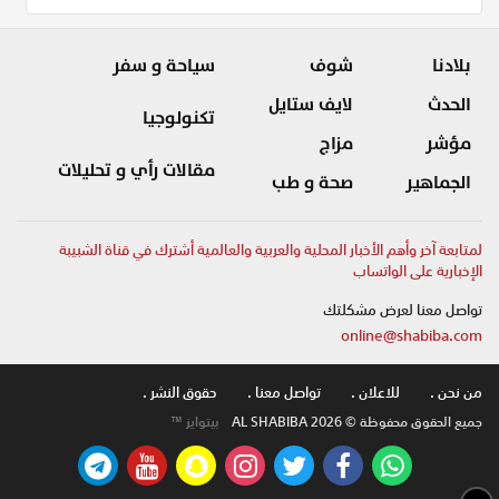
بلادنا
شوف
سياحة و سفر
الحدث
لايف ستايل
تكنولوجيا
مؤشر
مزاج
مقالات رأي و تحليلات
الجماهير
صحة و طب
لمتابعة آخر وأهم الأخبار المحلية والعربية والعالمية أشترك في قناة الشبيبة
الإخبارية على الواتساب
تواصل معنا لعرض مشكلتك
online@shabiba.com
من نحن .
للاعلان .
تواصل معنا .
حقوق النشر .
جميع الحقوق محفوظة © AL SHABIBA 2026
بيتوايز ™