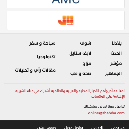
بلادنا
شوف
سياحة و سفر
الحدث
لايف ستايل
تكنولوجيا
مؤشر
مزاج
مقالات رأي و تحليلات
الجماهير
صحة و طب
لمتابعة آخر وأهم الأخبار المحلية والعربية والعالمية أشترك في قناة الشبيبة
الإخبارية على الواتساب
تواصل معنا لعرض مشكلتك
online@shabiba.com
من نحن .
للاعلان .
تواصل معنا .
حقوق النشر .