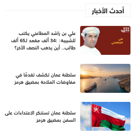
أحدث الأخبار
علي بن راشد المطاعني يكتب
للشبيبة: :34 ألف مقعد لـ65 ألف
طالب.. أين يذهب النصف الآخر؟
سلطنة عمان تكشف تقدمًا في
مفاوضات الملاحة بمضيق هرمز
سلطنة عمان تستنكر الاعتداءات على
السفن بمضيق هرمز