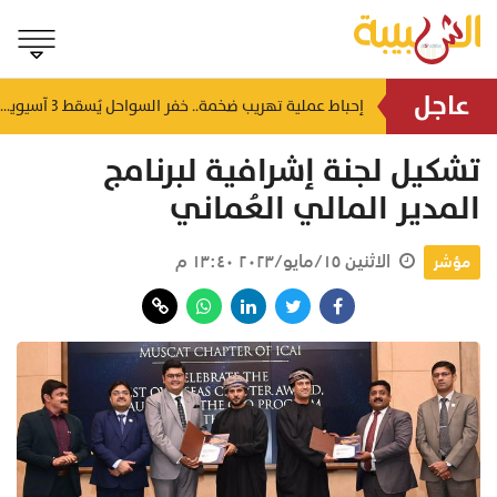
عاجل
شمل غرامات وإغلاقاً نهائياً.. "حماية المستهلك" تُعلن صدور حكم قضائي بحق مؤسستين بمسقط
إحباط عملية تهريب ضخمة.. خفر السواحل يُسقط 3 آسيويين بحوزتهم 66 كجم من الكريستال
منذ ساعة
تشكيل لجنة إشرافية لبرنامج
المدير المالي العُماني
الاثنين ١٥/مايو/٢٠٢٣ ١٣:٤٠ م
مؤشر