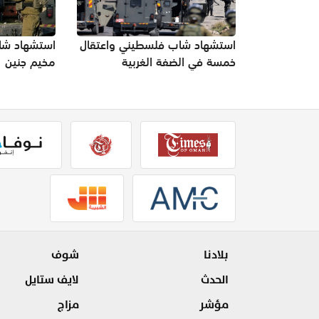
استشهاد شاب فلسطيني واعتقال
استشهاد ش
خمسة في الضفة الغربية
مخيم جنين
بلادنا
شوف
الحدث
لايف ستايل
مؤشر
مزاج