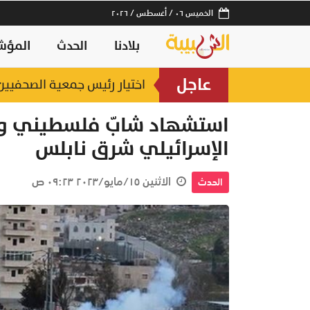
الخميس ٠٦ / أغسطس / ٢٠٢٦
بلادنا
الحدث
المؤش
عاجل
 متوسطة المدى
اختيار رئيس جمعية الصحفيين ال
منذ ١٤ ساعة
استشهاد شابّ فلسطيني وإصا
الإسرائيلي شرق نابلس
الاثنين ١٥/مايو/٢٠٢٣ ٠٩:٢٣ ص
الحدث