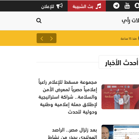
بث الشبيبة
للإعلان
ات رأي
بورصة مسقط تُغلق على ارتفاع.. والقيم
منذ ١٥ ساعة
أحدث الأخبار
مجموعة مسقط للإعلام راعياً
إعلامياً حصرياً لمعرض الأمن
والسلامة.. شراكة استراتيجية
لإطلاق حملة إعلامية وطنية
ودولية للحدث
بعد زلزال مصر.. الراصد
الهولندي يحذر من نشاط