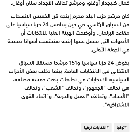
كمال كليجدار أوغلو، ومرشح تحالف الأجداد سنان أوغان.
كان مرشح حزب البلد محرم إينجه قرر الخميس الانسحاب
من السباق الرئاسي، في حين يتنافس 24 حزبا سياسيا على
مقاعد البرلمان. وأوضحت الهيئة العليا للانتخابات أن
الأصوات التي يحصل عليها إينجه ستحتسب أصواتا صحيحة
في الجولة الأولى.
يخوض 24 حزبا سياسيا و151 مرشحا مستقلا السباق
الانتخابي في الانتخابات العامة. بينما دخلت بعض الأحزاب
السياسية الانتخابات في تحالفات بلغت خمسة مختلفة،
هي تحالف "الجمهور"، وتحالف "الشعب"، وتحالف
"الأجداد"، وتحالف "العمل والحرية"، و"اتحاد القوى
الاشتراكية".
#تركيا
#انتخابات تركيا