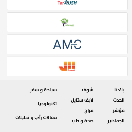
بلادنا
شوف
سياحة و سفر
الحدث
لايف ستايل
تكنولوجيا
مؤشر
مزاج
مقالات رأي و تحليلات
الجماهير
صحة و طب