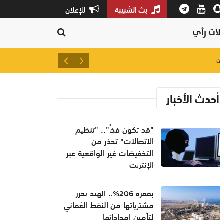
بث الشبيبة
للإعلان
ات رأي
لتعزيز سلاسل الإمداد.. إطلاق 
أحدث الأخبار
"قد تكون فخاً".. "تنظيم
الاتصالات" تحذر من
التخفيضات غير الواقعية عبر
الإنترنت
بقفزة 206%.. الهند تعزز
مشترياتها من النفط العُماني
لتأمين إمداداتها