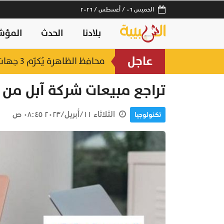
الخميس ٠٦ / أغسطس / ٢٠٢٦
بلادنا
الحدث
المؤش
عاجل
لصناعات السمكية
محافظ الظاهرة يُكرّم 3 جهات حكومية بجائزة "أفضل منفذ تقديم خدمة" لعام 2025
منذ ٥ ساعات
تراجع مبيعات شركة آبل من أج
الثلاثاء ١١/أبريل/٢٠٢٣ ٠٨:٤٥ ص
تكنولوجيا