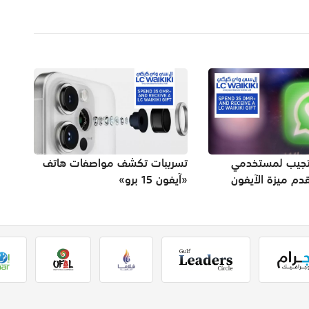
تجيب لمستخدمي
تسريبات تكشف مواصفات هاتف
قدم ميزة الآيفون
«آيفون 15 برو»