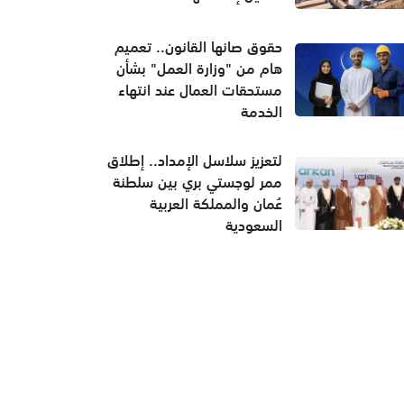
حقوق صانها القانون.. تعميم
هام من "وزارة العمل" بشأن
مستحقات العمال عند انتهاء
الخدمة
لتعزيز سلاسل الإمداد.. إطلاق
ممر لوجستي بري بين سلطنة
عُمان والمملكة العربية
السعودية