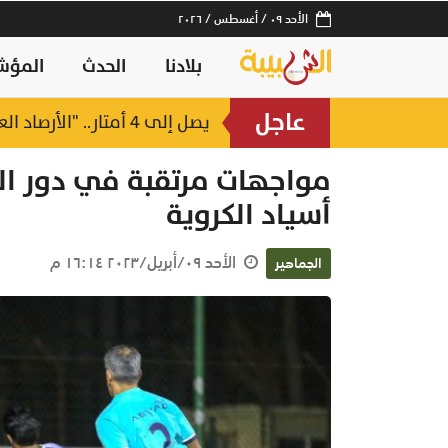
الأحد ٠٩ / أغسطس / ٢٠٢٦
بلادنا
الحدث
المؤش
عاجل
يصل إلى 4 أمتار.. "الأرصاد العمانية" تحذر من موج هائج على سواحل بحر العرب
منذ ساعتين
مواجهات مرتقبة في دور ال
أسياد الكروية
الأحد ٠٩/أبريل/٢٠٢٣ ١٦:١٤ م
الجماهير