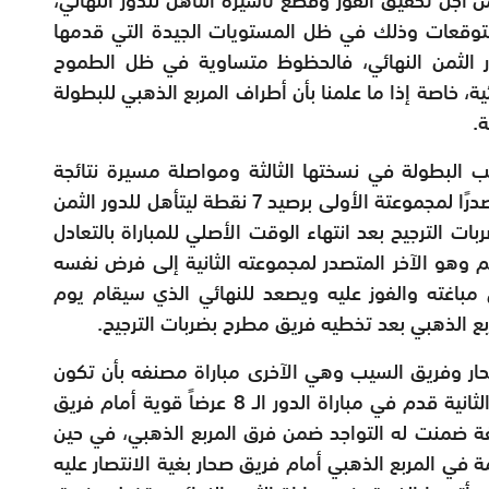
التوقعات وذلك في ظل المستويات الجيدة التي قدمها
ر الثمن النهائي، فالحظوظ متساوية في ظل الطموح
ية، خاصة إذا ما علمنا بأن أطراف المربع الذهبي للبطولة
.
ب البطولة في نسختها الثالثة ومواصلة مسيرة نتائجة
الجيدة في البطولة، بعدما استطاع الخروج متصدرًا لمجموعتة الأولى برصيد 7 نقطة ليتأهل للدور الثمن
ت الترجيح بعد انتهاء الوقت الأصلي للمباراة بالتعادل
م وهو الآخر المتصدر لمجموعته الثانية إلى فرض نفسه
 مباغته والفوز عليه ويصعد للنهائي الذي سيقام يوم
مربع الذهبي بعد تخطيه فريق مطرح بضربات الترجيح.
ار وفريق السيب وهي الآخرى مباراة مصنفه بأن تكون
مثيرة وحافلة بالندية، صحار وصيف المجموعة الثانية قدم في مباراة الدور الـ 8 عرضاً قوية أمام فريق
فة ضمنت له التواجد ضمن فرق المربع الذهبي، في حين
 في المربع الذهبي أمام فريق صحار بغية الانتصار عليه