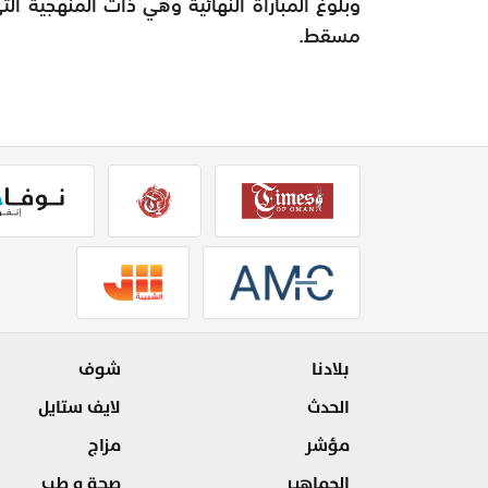
وبلوغ المباراة النهائية وهي ذات المنهجية الت
مسقط.
بلادنا
شوف
الحدث
لايف ستايل
مؤشر
مزاج
الجماهير
صحة و طب