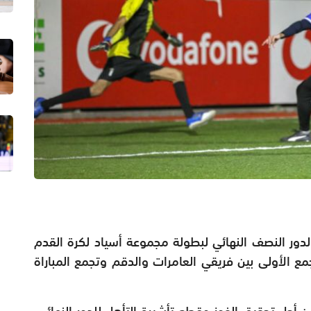
افق 9 إبريل" مباريات الدور النصف النهائي لبطولة مجموعة أسياد لكرة القدم
جمع الأولى بين فريقي العامرات والدقم وتجمع المباراة
ن أجل تحقيق الفوز وقطع تأشيرة التأهل للدور النهائي،