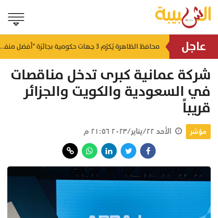
عاجل
لتعزيز سلاسل الإمداد.. إطلاق ممر لوجستي بري بين سلطنة عُمان والمملكة العربية السعودية
منذ ١٩ ساعة
محافظ الظاهرة يُكرّم 3 جهات حكومية بجائزة "أفضل منفذ تقديم خدمة" لعام 2025
شركة عمانية كبرى تدخل مناقصات
في السعودية والكويت والجزائر
قريباً
الأحد ٢٢/يناير/٢٠٢٣ ٢١:٥٦ م
مؤشر