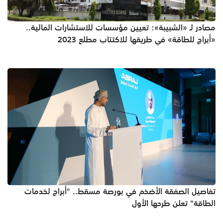
مصادر لـ «الشبيبة»: تعيين مؤسسات للاستشارات المالية..
«أبراج للطاقة» في طريقها للاكتتاب مطلع 2023
تفاصيل الصفقة الأضخم في بورصة مسقط.. "أبراج لخدمات
الطاقة" تعلن طرحها الأول