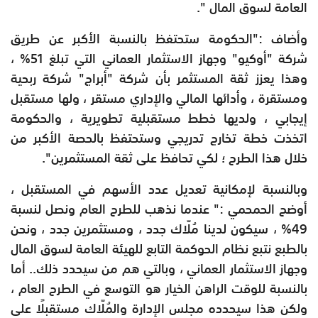
العامة لسوق المال ".
وأضاف :"الحكومة ستحتفظ بالنسبة الأكبر عن طريق
شركة "أوكيو" وجهاز الاستثمار العماني التي تبلغ 51% ،
وهذا يعزز ثقة المستثمر بأن شركة "أبراج" شركة ربحية
ومستقرة ، وأدائها المالي والإداري مستقر ، ولها مستقبل
إيجابي ، ولديها خطط مستقبلية تطويرية ، والحكومة
اتخذت خطة تخارج تدريجي وستحتفظ بالحصة الأكبر من
خلال هذا الطرح ؛ لكي تحافظ على ثقة المستثمرين".
وبالنسبة لإمكانية تعديل عدد الأسهم في المستقبل ،
أوضح الحمحمي :" عندما نذهب للطرح العام ونصل لنسبة
49% ، سيكون لدينا مُلّاك جدد ، ومستثمرين جدد ، ونحن
بالطبع نتبع نظام الحوكمة التابع للهيئة العامة لسوق المال
وجهاز الاستثمار العماني ، وبالتي هم من سيحدد ذلك.. أما
بالنسبة للوقت الراهن الخيار هو التوسع في الطرح العام ،
ولكن هذا سيحدده مجلس الإدارة والمُلّاك مستقبلًا على