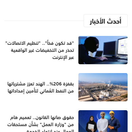
أحدث الأخبار
"قد تكون فخاً".. "تنظيم الاتصالات"
تحذر من التخفيضات غير الواقعية
عبر الإنترنت
بقفزة 206%.. الهند تعزز مشترياتها
من النفط العُماني لتأمين إمداداتها
حقوق صانها القانون.. تعميم هام
من "وزارة العمل" بشأن مستحقات
العمال عند انتهاء الخدمة