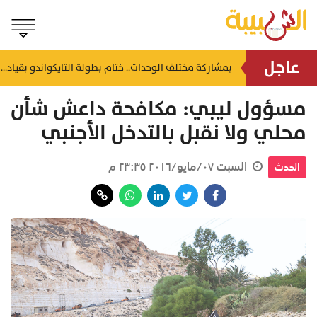
عاجل
محافظ الظاهرة يُكرّم 3 جهات حكومية بجائزة "أفضل منفذ تقديم خدمة" لعام 2025
بمشاركة مختلف الوحدات.. ختام بطولة التايكواندو بقيادة شرطة المهام الخاصة
منذ ٤٢ دقيقة
منذ ساعة
مسؤول ليبي: مكافحة داعش شأن
محلي ولا نقبل بالتدخل الأجنبي
السبت ٠٧/مايو/٢٠١٦ ٢٣:٣٥ م
الحدث