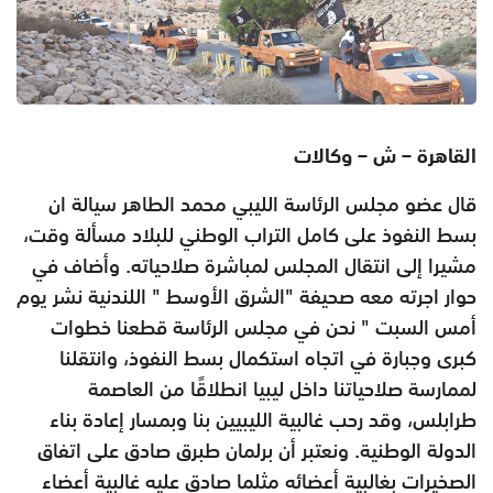
القاهرة – ش – وكالات
قال عضو مجلس الرئاسة الليبي محمد الطاهر سيالة ان
بسط النفوذ على كامل التراب الوطني للبلاد مسألة وقت،
مشيرا إلى انتقال المجلس لمباشرة صلاحياته. وأضاف في
حوار اجرته معه صحيفة "الشرق الأوسط " اللندنية نشر يوم
أمس السبت " نحن في مجلس الرئاسة قطعنا خطوات
كبرى وجبارة في اتجاه استكمال بسط النفوذ، وانتقلنا
لممارسة صلاحياتنا داخل ليبيا انطلاقًا من العاصمة
طرابلس، وقد رحب غالبية الليبيين بنا وبمسار إعادة بناء
الدولة الوطنية. ونعتبر أن برلمان طبرق صادق على اتفاق
الصخيرات بغالبية أعضائه مثلما صادق عليه غالبية أعضاء