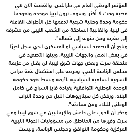
المؤتمر الوطني العام في طرابلس. والقضية الآن هي
قضية وقت لا أكثر، وسوف ترون ليبيا موحدة وتقودها
حكومة وحدة وطنية شرعية تدعمها كل الأطراف الفاعلة
في ليبيا، والغالبية الساحقة من الشعب الليبي من مشرقه
إلى مغربه ومن جنوبه إلى شماله".
وتابع أن التصعيد السياسي أو العسكري الذي سجل أخيرًا
في بعض المدن والجهات الليبية، وبينها التصعيد في
منطقة سرت وبعض جهات شرق ليبيا، لن يقلل من عزيمة
مجلس الرئاسة الليبي، وحرصه على استكمال بقية مراحل
التسوية السلمية السياسية للأزمة وبسط نفوذ حكومة
الوحدة الوطنية التوافقية بقيادة فايز السراج في كامل
البلاد، ورفض كل سيناريوهات النيل من وحدة التراب
الوطني للبلاد ومن سيادته".
وذكر أن الحرب على داعش والإرهابيين في شرق ليبيا وفي
سرت وغيرها من المناطق من مسؤوليات الدولة الليبية
المركزية وحكومة التوافق ومجلس الرئاسة، وليست