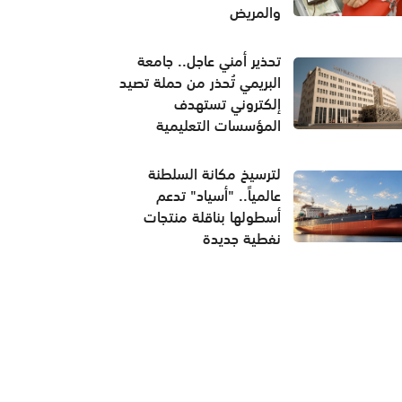
والمريض
تحذير أمني عاجل.. جامعة
البريمي تُحذر من حملة تصيد
إلكتروني تستهدف
المؤسسات التعليمية
لترسيخ مكانة السلطنة
عالمياً.. "أسياد" تدعم
أسطولها بناقلة منتجات
نفطية جديدة