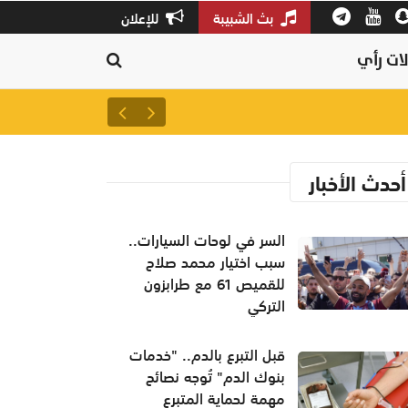
بث الشبيبة
للإعلان
ات رأي
لترسيخ مكانة السلطنة عالمياً..
أحدث الأخبار
السر في لوحات السيارات..
سبب اختيار محمد صلاح
للقميص 61 مع طرابزون
التركي
قبل التبرع بالدم.. "خدمات
بنوك الدم" تُوجه نصائح
مهمة لحماية المتبرع