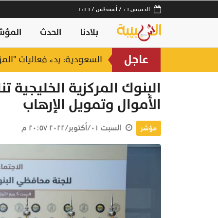
الخميس ٠٦ / أغسطس / ٢٠٢٦
بلادنا
الحدث
المؤش
عاجل
السعودية: بدء فعاليات "المزاد ا
البنوك المركزية الخليجية
الأموال وتمويل الإرهاب
السبت ٠١/أكتوبر/٢٠٢٢ ٢٠:٥٧ م
مؤشر