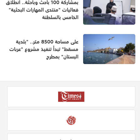
بمشاركة 100 باحث وباحثة.. انطلاق
فعاليات "منتدى المهارات البحثية"
الخامس بالسلطنة
على مساحة 8500 متر.. "بلدية
مسقط" تبدأ تنفيذ مشروع "عربات
البستان" بمطرح