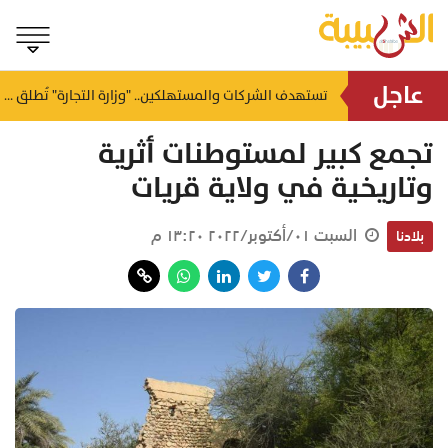
عاجل
يصل إلى 4 أمتار.. "الأرصاد العمانية" تحذر من موج هائج على سواحل بحر العرب
تستهدف الشركات والمستهلكين.. "وزارة التجارة" تُطلق منظومة متكاملة للتجارة الإلكترونية بالسلطنة
منذ ساعتين
تجمع كبير لمستوطنات أثرية
وتاريخية في ولاية قريات
السبت ٠١/أكتوبر/٢٠٢٢ ١٣:٢٠ م
بلادنا