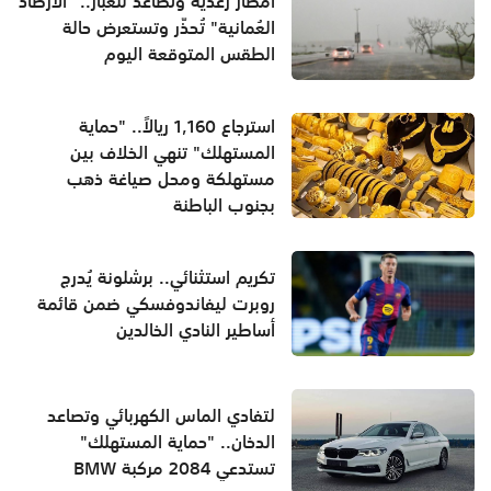
أمطار رعدية وتصاعد للغبار.. "الأرصاد
العُمانية" تُحذّر وتستعرض حالة
الطقس المتوقعة اليوم
استرجاع 1,160 ريالاً.. "حماية
المستهلك" تنهي الخلاف بين
مستهلكة ومحل صياغة ذهب
بجنوب الباطنة
تكريم استثنائي.. برشلونة يُدرج
روبرت ليفاندوفسكي ضمن قائمة
أساطير النادي الخالدين
لتفادي الماس الكهربائي وتصاعد
الدخان.. "حماية المستهلك"
تستدعي 2084 مركبة BMW