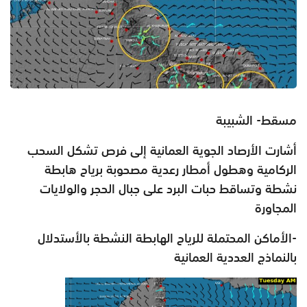
مسقط- الشبيبة
أشارت الأرصاد الجوية العمانية إلى فرص تشكل السحب
الركامية وهطول أمطار رعدية مصحوبة برياح هابطة
نشطة وتساقط حبات البرد على جبال الحجر والولايات
المجاورة
‏-الأماكن المحتملة للرياح الهابطة النشطة بالأستدلال
بالنماذج العددية العمانية