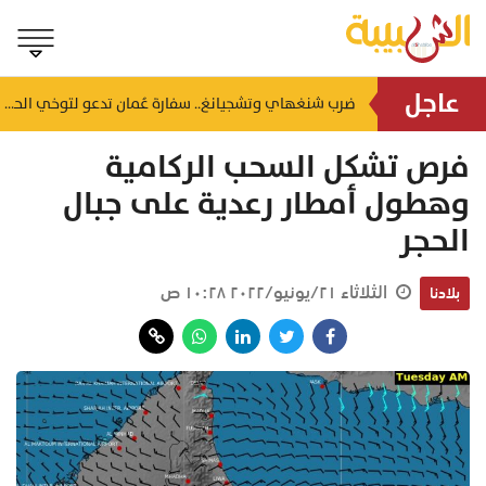
عاجل
صعود المؤشر وقيمة التداولات تتجاوز 46 مليون ريال.. ملخص تداولات بورصة مسقط اليوم
ضرب شنغهاي وتشجيانغ.. سفارة عُمان تدعو لتوخي الحيطة إثر إعصار مداري بالصين
منذ ١٧ ساعة
فرص تشكل السحب الركامية
وهطول أمطار رعدية على جبال
الحجر
الثلاثاء ٢١/يونيو/٢٠٢٢ ١٠:٢٨ ص
بلادنا