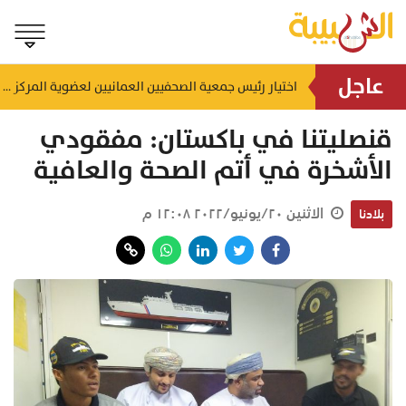
عاجل
إنجاز بحري جديد.. القبطان محمد البوسعيدي أول عُماني يقود ناقلة منتجات نفطية متوسطة المدى
اختيار رئيس جمعية الصحفيين العمانيين لعضوية المركز الدولي لمكافحة التضليل (ICCMD)
منذ ١٣ ساعة
قنصليتنا في باكستان: مفقودي
الأشخرة في أتم الصحة والعافية
الاثنين ٢٠/يونيو/٢٠٢٢ ١٢:٠٨ م
بلادنا