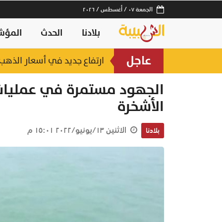
الجمعة ٠٧ / أغسطس / ٢٠٢٦
بلادنا
الحدث
المؤش
عاجل
ارتفاع جديد في أسعار الذهب.. وعيار 21 عند 2
الجهود مستمرة في عمليات
الأشخرة
الاثنين ١٣/يونيو/٢٠٢٢ ١٥:٠١ م
بلادنا