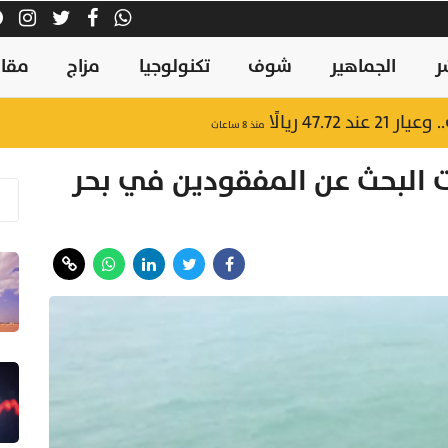
ر
الجماهير
شوف
تكنولوجيا
مزاج
مقال
47.7 ريالًا
منذ ٨ ساعات
 البحث عن المفقودين في بحر