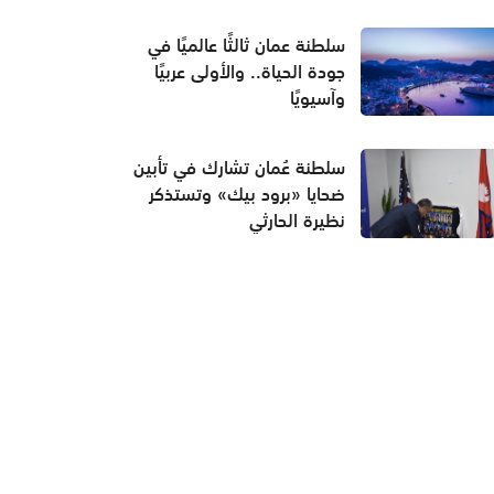
سلطنة عمان ثالثًا عالميًا في
جودة الحياة.. والأولى عربيًا
وآسيويًا
سلطنة عُمان تشارك في تأبين
ضحايا «برود بيك» وتستذكر
نظيرة الحارثي