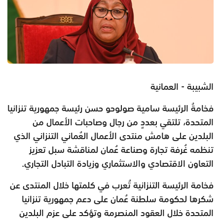
الشبيبة - العمانية
فخامةُ الرئيسة سامية صولوحو حسن رئيسة جمهورية تنزانيا
المتحدة، تلتقي بعددٍ من رجال وصاحبات الأعمال من
البلدين على هامش منتدى الأعمال العُماني التنزاني الذي
تنظمه غُرفة تجارة وصناعة عُمان لمناقشة سبل تعزيز
التعاون الاقتصادي والاستثماري وزيادة التبادل التجاري.
فخامة الرئيسة التنزانية تُعرب في كلمتها خلال المنتدى عن
شكرها لحكومة سلطنة عُمان على دعم جمهورية تنزانيا
المتحدة خلال العقود المنصرمة وتؤكد على عزم البلدين