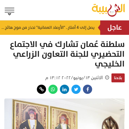
عاجل
لتأمين احتياجات المرضى.. "بنوك الدم" تُحدد مواعيد وأماكن التبرع بـ "بوشر" و "السيب"
يصل إلى 4 أمتار.. "الأرصاد العمانية" تحذر من موج هائج على سواحل بحر العرب
منذ ساعتين
سلطنة عُمان تشارك في الاجتماع
التحضيري للجنة التعاون الزراعي
الخليجي
الاثنين ١٣/يونيو/٢٠٢٢ ١٣:١٢ م
بلادنا