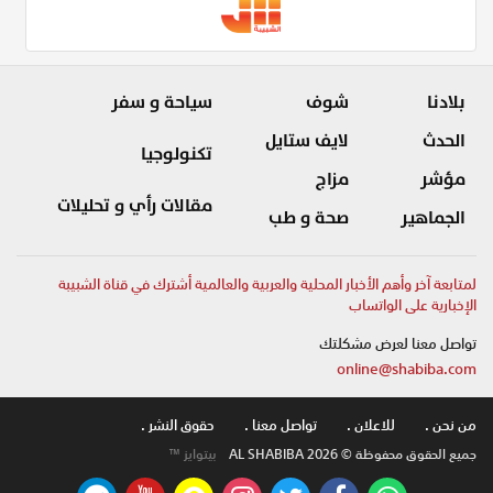
بلادنا
شوف
سياحة و سفر
الحدث
لايف ستايل
تكنولوجيا
مؤشر
مزاج
مقالات رأي و تحليلات
الجماهير
صحة و طب
لمتابعة آخر وأهم الأخبار المحلية والعربية والعالمية أشترك في قناة الشبيبة
الإخبارية على الواتساب
تواصل معنا لعرض مشكلتك
online@shabiba.com
من نحن .
للاعلان .
تواصل معنا .
حقوق النشر .
جميع الحقوق محفوظة © AL SHABIBA 2026
بيتوايز ™