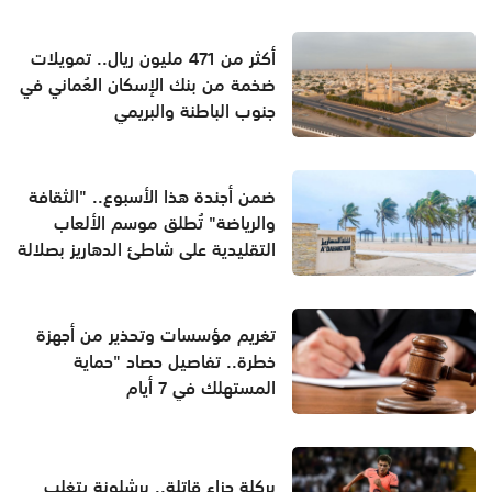
أكثر من 471 مليون ريال.. تمويلات
ضخمة من بنك الإسكان العُماني في
جنوب الباطنة والبريمي
ضمن أجندة هذا الأسبوع.. "الثقافة
والرياضة" تُطلق موسم الألعاب
التقليدية على شاطئ الدهاريز بصلالة
تغريم مؤسسات وتحذير من أجهزة
خطرة.. تفاصيل حصاد "حماية
المستهلك في 7 أيام
بركلة جزاء قاتلة.. برشلونة يتغلب