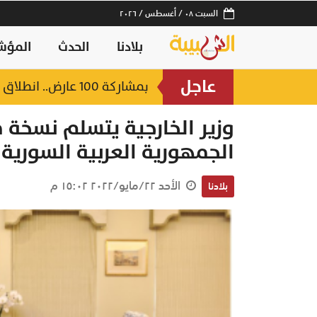
السبت ٠٨ / أغسطس / ٢٠٢٦
بلادنا
الحدث
المؤش
عاجل
بمشاركة 100 عارض.. انطلاق ملتقى ومعرض الأمن الغذائي 2026 بصلالة بعد غدٍ
منذ ساعة
وزير الخارجية يتسلم نسخة 
الجمهورية العربية السورية
الأحد ٢٢/مايو/٢٠٢٢ ١٥:٠٢ م
بلادنا