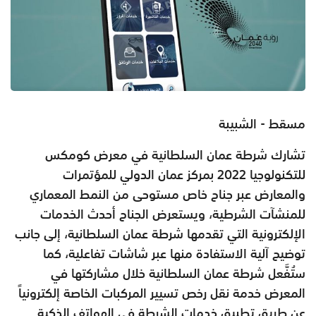
مسقط - الشبيبة
تشارك شرطة عمان السلطانية في معرض كومكس
للتكنولوجيا 2022 بمركز عمان الدولي للمؤتمرات
والمعارض عبر جناح خاص مستوحى من النمط المعماري
للمنشآت الشرطية، ويستعرض الجناح أحدث الخدمات
الإلكترونية التي تقدمها شرطة عمان السلطانية، إلى جانب
توضيح آلية الاستفادة منها عبر شاشات تفاعلية، كما
ستُفَّعل شرطة عمان السلطانية خلال مشاركتها في
المعرض خدمة نقل رخص تسيير المركبات الخاصة إلكترونياً
عن طريق تطبيق خدمات الشرطة في الهواتف الذكية