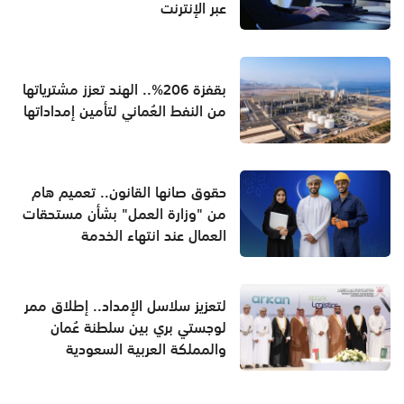
عبر الإنترنت
بقفزة 206%.. الهند تعزز مشترياتها
من النفط العُماني لتأمين إمداداتها
حقوق صانها القانون.. تعميم هام
من "وزارة العمل" بشأن مستحقات
العمال عند انتهاء الخدمة
لتعزيز سلاسل الإمداد.. إطلاق ممر
لوجستي بري بين سلطنة عُمان
والمملكة العربية السعودية