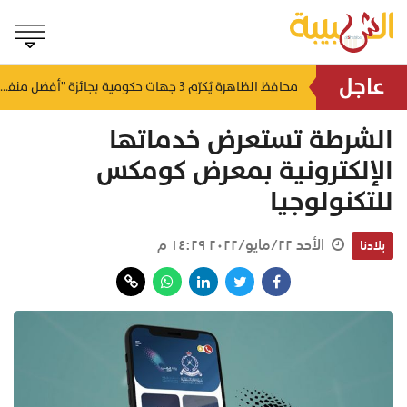
عاجل
لتطوير البنى الأساسية.. "الثروة الزراعية" توقع اتفاقية التصميم والإشراف لمدينة الصناعات السمكية
محافظ الظاهرة يُكرّم 3 جهات حكومية بجائزة "أفضل منفذ تقديم خدمة" لعام 2025
منذ ١٠ ساعات
منذ ١٠ ساعات
الشرطة تستعرض خدماتها
الإلكترونية بمعرض كومكس
للتكنولوجيا
الأحد ٢٢/مايو/٢٠٢٢ ١٤:٢٩ م
بلادنا