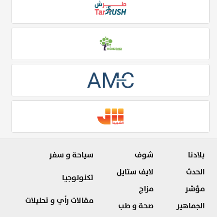
بلادنا
شوف
سياحة و سفر
الحدث
لايف ستايل
تكنولوجيا
مؤشر
مزاج
مقالات رأي و تحليلات
الجماهير
صحة و طب