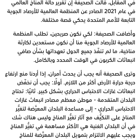
في المقابل، قالت الصحيفة إن تقرير حالة المناخ العالمي
في عام 2021 الصادر عن المنظمة العالمية للأرصاد الجوية
التابعة للأمم المتحدة يحكي قصة مختلفة.
وأضافت الصحيفة: لكي نكون صريحين، تطلب المنظمة
العالمية للأرصاد الجوية منا أن نكون مستعدين لكارثة
مناخية، ما لم تنفّذ جميع الدول تعهداتها بشأن صافي
انبعاثات الكربون في الوقت المحدد وبالكامل.
وترى الصحيفة أنه يجب أن يحدث أمران، إذا أردنا منع ارتفاع
درجة حرارة الأرض أكثر من اللازم. أولًا: يجب أن نخفّض
انبعاثات غازات الاحتباس الحراري بشكل كبير. ثانيًا: تحتاج
البلدان المتقدمة - موطن معظم مصادر انبعاث غازات
الاحتباس الحراري - إلى مساعدة البلدان المعرَّضة لتغيُّر
المناخ على التكيُّف مع آثار تغيُّر المناخ وليس هناك شك
في أن البلدان الغنية هي الأكثر مساهمة في تغيُّر المناخ
ويجب عليهم الالتزام بتمويل البلدان المعرَّضة للمناخ