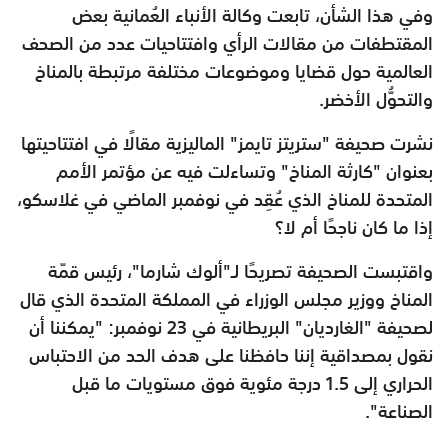
وفي هذا الشأن، تابعت وكالة الأنباء العُمانية بعض
المقتطفات من مقالات الرأي وافتتاحيات عدد من الصحف
العالمية حول قضايا وموضوعات مختلفة مرتبطة بالمناخ
والتحوُّل الأخضر.
نشرت صحيفة "ستريتز تايمز" الماليزية مقالًا في افتتاحيتها
بعنوان "كارثة المناخ" وتساءلت فيه عن مؤتمر الأمم
المتحدة للمناخ الذي عُقِد في نوفمبر الماضي في غلاسكو،
إذا ما كان ناجحًا أم لا؟
واقتبست الصحيفة تصريحًا لـ"ألوك شارما"، رئيس قمّة
المناخ ووزير مجلس الوزراء في المملكة المتحدة الذي قال
لصحيفة "الغارديان" البريطانية في 23 نوفمبر: "يمكننا أن
نقول بمصداقية إننا حافظنا على هدف الحد من الاحتباس
الحراري إلى 1.5 درجة مئوية فوق مستويات ما قبل
الصناعة".