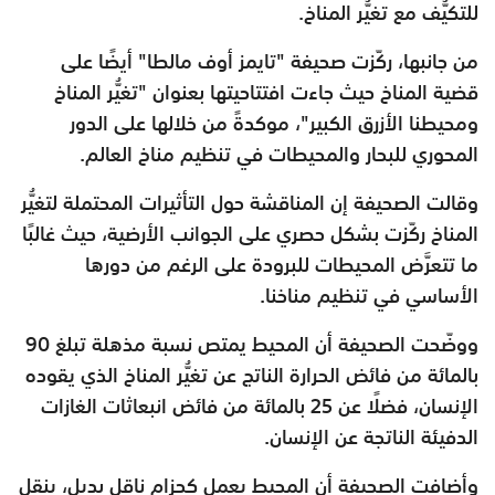
للتكيُّف مع تغيُّر المناخ.
من جانبها، ركّزت صحيفة "تايمز أوف مالطا" أيضًا على
قضية المناخ حيث جاءت افتتاحيتها بعنوان "تغيُّر المناخ
ومحيطنا الأزرق الكبير"، موكدةً من خلالها على الدور
المحوري للبحار والمحيطات في تنظيم مناخ العالم.
وقالت الصحيفة إن المناقشة حول التأثيرات المحتملة لتغيُّر
المناخ ركّزت بشكل حصري على الجوانب الأرضية، حيث غالبًا
ما تتعرَّض المحيطات للبرودة على الرغم من دورها
الأساسي في تنظيم مناخنا.
ووضّحت الصحيفة أن المحيط يمتص نسبة مذهلة تبلغ 90
بالمائة من فائض الحرارة الناتج عن تغيُّر المناخ الذي يقوده
الإنسان، فضلًا عن 25 بالمائة من فائض انبعاثات الغازات
الدفيئة الناتجة عن الإنسان.
وأضافت الصحيفة أن المحيط يعمل كحزام ناقل بديل، ينقل