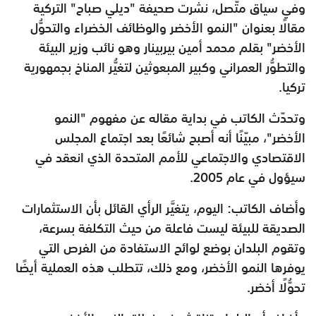
وفي سياق متّصل، نشرت صحيفة "ديلي صباح" التركية
مقالًا بعنوان "النمو الأخضر والوظائف الخضراء والتحوُّل
الأخضر" بقلم محمد أمين بيربينار وهو نائب وزير البيئة
والتطوُّر العمراني وكبير المبعوثين لتغيُّر المناخ بجمهورية
تركيا.
وتحدّث الكاتب في بداية مقاله عن مفهوم "النمو
الأخضر"، مبيّنًا أنه أصبح شائعًا بعد اجتماع المجلس
الاقتصادي والاجتماعي للأمم المتحدة الذي انعقد في
سيؤول في عام 2005.
وأضاف الكاتب: اليوم، يتغيَّر الرأي القائل بأن الاستثمارات
الصديقة للبيئة ليست فاعلة من حيث التكلفة بسرعة،
وتقوم البلدان بوضع لوائح الاستفادة من الفرص التي
يوفرها النمو الأخضر، ومع ذلك، تتطلب هذه العملية أيضًا
تحوُّلًا أخضر.