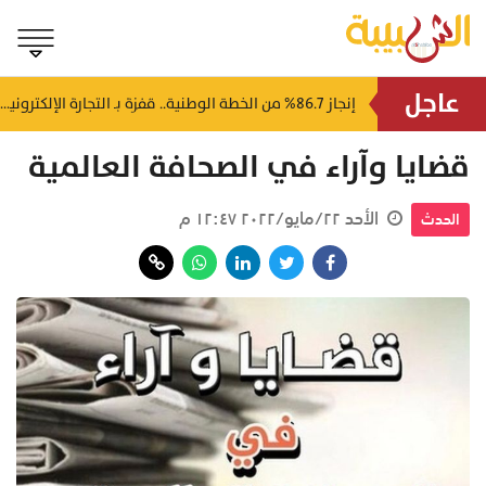
عاجل
بمشاركة 100 عارض.. انطلاق ملتقى ومعرض الأمن الغذائي 2026 بصلالة بعد غدٍ
إنجاز 86.7% من الخطة الوطنية.. قفزة بـ التجارة الإلكترونية في سلطنة عُمان
قضايا وآراء في الصحافة العالمية
الأحد ٢٢/مايو/٢٠٢٢ ١٢:٤٧ م
الحدث