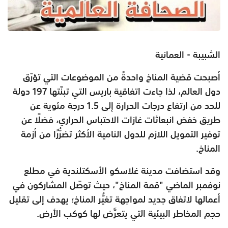
الشبيبة - العمانية
أصبحت قضية المناخ واحدةً من الموضوعات التي تؤرّق
دول العالم، لذا جاءت اتفاقية باريس التي تبنّتها 197 دولة
للحد من ارتفاع درجات الحرارة إلى 1.5 درجة مئوية عن
طريق خفض انبعاثات غازات الاحتباس الحراري، فضلًا عن
توفير التمويل اللازم للدول النامية الأكثر تضرُّرًا من أزمة
المناخ.
وقد استضافت مدينة غلاسكو الأسكتلندية في مطلع
نوفمبر الماضي "قمة المناخ"، حيث توصّل المشاركون في
أعمالها لاتفاق جديد لمواجهة تغيُّر المناخ؛ يهدف إلى تقليل
حجم المخاطر البيئية التي يتعرَّض لها كوكب الأرض.