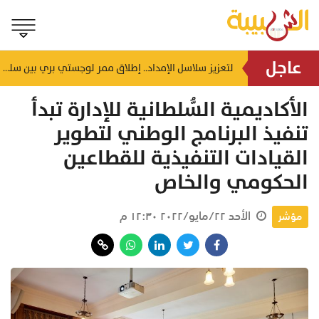
عاجل
اختصاصي أسري يحذر: المكوث الطويل في بيت الأهل قد يهدد استقرار الحياة الزوجية
لتعزيز سلاسل الإمداد.. إطلاق ممر لوجستي بري بين سلطنة عُمان والمملكة العربية السعودية
منذ ساعتين
الأكاديمية السُّلطانية للإدارة تبدأ
تنفيذ البرنامج الوطني لتطوير
القيادات التنفيذية للقطاعين
الحكومي والخاص
الأحد ٢٢/مايو/٢٠٢٢ ١٢:٣٠ م
مؤشر