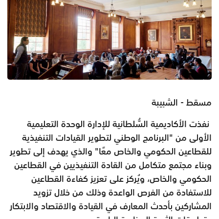
مسقط - الشبيبة
نفذت الأكاديمية السُّلطانية للإدارة الوحدة التعليمية
الأولى من "البرنامج الوطني لتطوير القيادات التنفيذية
للقطاعين الحكومي والخاص معًا" والذي يهدف إلى تطوير
وبناء مجتمع متكامل من القادة التنفيذيين في القطاعين
الحكومي والخاص، ويُركز على تعزيز كفاءة القطاعين
للاستفادة من الفرص الواعدة وذلك من خلال تزويد
المشاركين بأحدث المعارف في القيادة والاقتصاد والابتكار