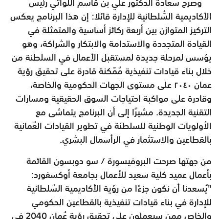
وصرح سعادة الدكتور علي بن قاسم اللواتي رئيس
الأكاديمية السُّلطانية للإدارة قائلا: إن هذا البرنامج يعكس
التركيز المتوازن بين أربعة ركائز أساسية والمتمثلة في
القيادة المتجددة والاستدامة والابتكار والشراكة، وهو
يؤسس لمرحلة جديدة لمستقبل الأعمال في السلطنة من
خلال بناء قيادات تنفيذية مُمّكنة قادرة على تحقيق رؤية
عمان ٢٠٤٠ على مستوى الجهات الحكومية والخاصة،
وقادرة على مواكبة احتياجات السوق الحقيقية ومسارات
التقنية الجديدة. مشيرًا إلى أن البرنامج يتماشى مع
الأولويات الوطنية للسلطنة في تطوير القيادات العُمانية
بالقطاعين والاستثمار في الرأسمال البشري.
من جهتها صرحت البروفيسورة / سو دوبسون القائمة
بأعمال عميد كلية سعيد للأعمال بجامعة أوكسفورد:
"يُسعدنا أن نكون جزءًا من رؤية الأكاديمية السُلطانية
للإدارة في بناء قيادات تنفيذية بالقطاعين الحكومي
والخاص ممن سيعملون على تحقيق رؤية عُمان 2040 في