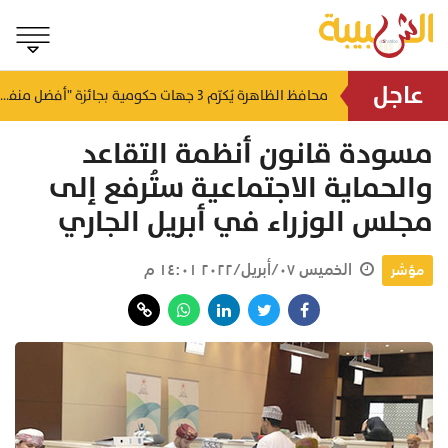
عاجل
لتطوير البنى الأساسية.. "الثروة الزراعية" توقع اتفاقية التصميم والإشراف لمدينة الصناعات السمكية
محافظ الظاهرة يُكرّم 3 جهات حكومية بجائزة "أفضل منفذ تقديم خدمة" لعام 2025
منذ ١٤ ساعة
منذ ١٤ ساعة
مسودة قانون أنظمة التقاعد
والحماية الاجتماعية ستُرفع إلى
مجلس الوزراء في أبريل الجاري
الخميس ٠٧/أبريل/٢٠٢٢ ١٤:٠١ م
مؤشر