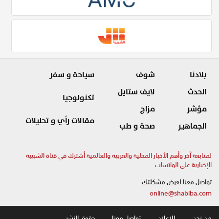
بلادنا
شوف
سياحة و سفر
الحدث
لايف ستايل
تكنولوجيا
مؤشر
مزاج
مقالات رأي و تحليلات
الجماهير
صحة و طب
لمتابعة آخر وأهم الأخبار المحلية والعربية والعالمية أشترك في قناة الشبيبة
الإخبارية على الواتساب
تواصل معنا لعرض مشكلتك
online@shabiba.com
من نحن .
للاعلان .
تواصل معنا .
حقوق النشر .