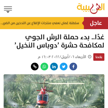
عاجل
لضمان الالتزام بالاشتراطات.. حملات تفتيشية تُستهدف محطات الوقود والمنشآت بالظاهرة
سلطنة عُمان تعفي منتجات الإقلاع عن التدخين من الضريبة
منذ ساعة
غدًا.. بدء حملة الرش الجوي
لمكافحة حشرة ’دوباس النخيل’
الأربعاء ٠٦/أبريل/٢٠٢٢ ١٦:٠٣ م
بلادنا