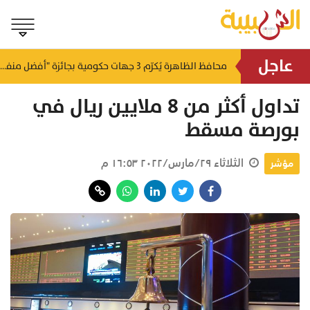
عاجل
لتطوير البنى الأساسية.. "الثروة الزراعية" توقع اتفاقية التصميم والإشراف لمدينة الصناعات السمكية
محافظ الظاهرة يُكرّم 3 جهات حكومية بجائزة "أفضل منفذ تقديم خدمة" لعام 2025
منذ ١٠ ساعات
منذ ١٠ ساعات
تداول أكثر من 8 ملايين ريال في
بورصة مسقط
الثلاثاء ٢٩/مارس/٢٠٢٢ ١٦:٥٣ م
مؤشر