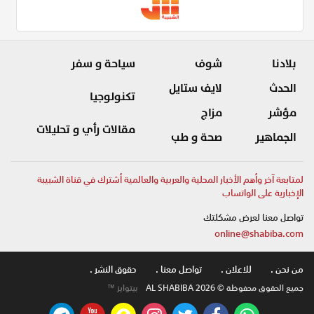
بلادنا
شوف
سياحة و سفر
الحدث
لايف ستايل
تكنولوجيا
مؤشر
مزاج
مقالات رأي و تحليلات
الجماهير
صحة و طب
لمتابعة آخر وأهم الأخبار المحلية والعربية والعالمية أشترك في قناة الشبيبة
الإخبارية على الواتساب
تواصل معنا لعرض مشكلتك
online@shabiba.com
من نحن .
للاعلان .
تواصل معنا .
حقوق النشر .
جميع الحقوق محفوظة © AL SHABIBA 2026
بيتوايز ™