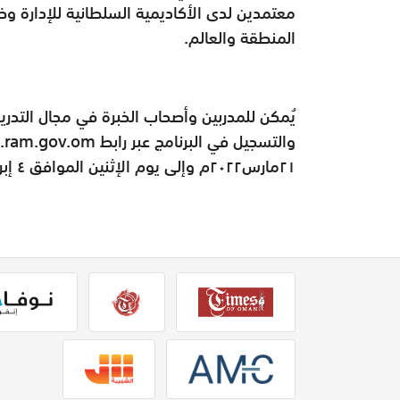
معتمدين لدى الأكاديمية السلطانية للإدارة و
المنطقة والعالم.
يُمكن للمدربين وأصحاب الخبرة في مجال التدري
٢١مارس٢٠٢٢م وإلى يوم الإثنين الموافق ٤ إبريل ٢٠٢٢م.