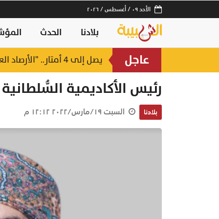
الأحد ٠٩ / أغسطس / ٢٠٢٦
بلادنا
الحدث
المؤش
عاجل
يصل إلى 4 أمتار.. "الأرصاد العمانية" تحذر من موج هائج على سواحل بحر العرب
منذ ساعتين
رئيس الأكاديمية السُّلطانية 
السبت ١٩/مارس/٢٠٢٢ ١٢:١٢ م
بلادنا