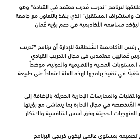
 إطلاقها لبرنامج "تدريب مُدرب معتمد في القيادة" وهو
ات واستشراف المستقبل" الذي ينفذ بالتعاون مع جامعة
جاء ليؤكد مساهمة الأكاديمية في دعم رؤية عُمان
يس الأكاديمية السُّلطانية للإدارة أن برنامج "تدريب
بين عُمانيين معتمدين في مجال التدريب القيادي
المستويات المحلية والإقليمية والدولية، موضحاً
بلًا في تنفيذ برامجها لهذه الفئة اعتماداً على طبيعة
التقنيات والممارسات الإدارية الحديثة بالإضافة إلى
 المُتخصصة في مجال الإدارة بما يتماشى مع رؤيتها
 المنهجيات الحديثة وفق أسس التنافسية والابتكار
م تصميمه بمستوى عالمي ليكون خريجي البرنامج