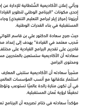
ويأتي إعلان الأكاديمية السُّلطانية للإدارة عن
إحدى مكونات "البرنامج الوطني لتطوير القياد
أريزونا (مركز إيلر لبرامج التعليم التنفيذي) و
المستقبلية في بناء القدرات الوطنية.
حيث صرح سعادة الدكتور علي بن قاسم اللواتي رئ
مُدرب معتمد في القيادة" يهدف إلى إعداد مدر
قادرين على تقديم البرامج القيادية على مختلف 
سعادته أن الأكاديمية ستستعين بالمتدربين مستق
ومحتوى البرامج.
مشيراً سعادته أن الأكاديمية ستتبنى المعارف و
استثمار علاقاتها مع أنسب المؤسسات العالمية
في أن تكون منارة رائدة عالميًا تستوعب وتؤطر
تحقيقًا لرؤية عُمان المستقبلية.
مؤكداً سعادته في ختام تصريحه أن البرنامج ت