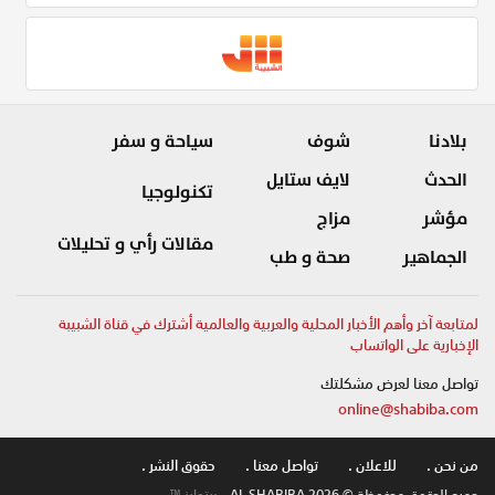
بلادنا
شوف
سياحة و سفر
الحدث
لايف ستايل
تكنولوجيا
مؤشر
مزاج
مقالات رأي و تحليلات
الجماهير
صحة و طب
لمتابعة آخر وأهم الأخبار المحلية والعربية والعالمية أشترك في قناة الشبيبة
الإخبارية على الواتساب
تواصل معنا لعرض مشكلتك
online@shabiba.com
من نحن .
للاعلان .
تواصل معنا .
حقوق النشر .
جميع الحقوق محفوظة © AL SHABIBA 2026
بيتوايز ™