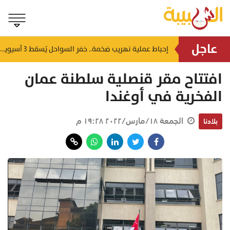
عاجل
شمل غرامات وإغلاقاً نهائياً.. "حماية المستهلك" تُعلن صدور حكم قضائي بحق مؤسستين بمسقط
إحباط عملية تهريب ضخمة.. خفر السواحل يُسقط 3 آسيويين بحوزتهم 66 كجم من الكريستال
منذ ٦ ساعات
افتتاح مقر قنصلية سلطنة عمان
الفخرية في أوغندا
الجمعة ١٨/مارس/٢٠٢٢ ١٩:٢٨ م
بلادنا