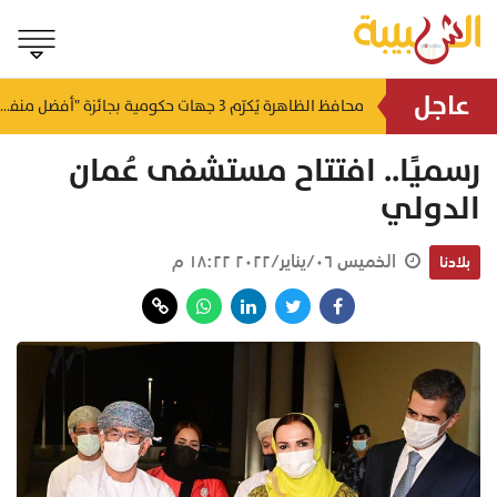
عاجل
لتطوير البنى الأساسية.. "الثروة الزراعية" توقع اتفاقية التصميم والإشراف لمدينة الصناعات السمكية
محافظ الظاهرة يُكرّم 3 جهات حكومية بجائزة "أفضل منفذ تقديم خدمة" لعام 2025
منذ ١٩ ساعة
منذ ١٩ ساعة
رسميًا.. افتتاح مستشفى عُمان
الدولي
الخميس ٠٦/يناير/٢٠٢٢ ١٨:٢٢ م
بلادنا