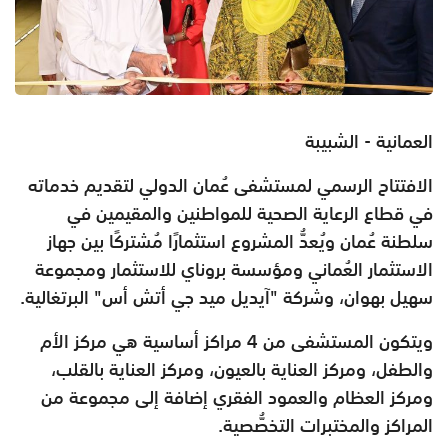
العمانية - الشبيبة
الافتتاح الرسمي لمستشفى عُمان الدولي لتقديم خدماته
في قطاع الرعاية الصحية للمواطنين والمقيمين في
سلطنة عُمان ويُعدُّ المشروع استثمارًا مُشتركًا بين جهاز
الاستثمار العُماني ومؤسسة بروناي للاستثمار ومجموعة
سهيل بهوان، وشركة "آيديل ميد جي أتش أس" البرتغالية.
ويتكون المستشفى من 4 مراكز أساسية هي مركز الأم
والطفل، ومركز العناية بالعيون، ومركز العناية بالقلب،
ومركز العظام والعمود الفقري إضافة إلى مجموعة من
المراكز والمختبرات التخصُّصية.