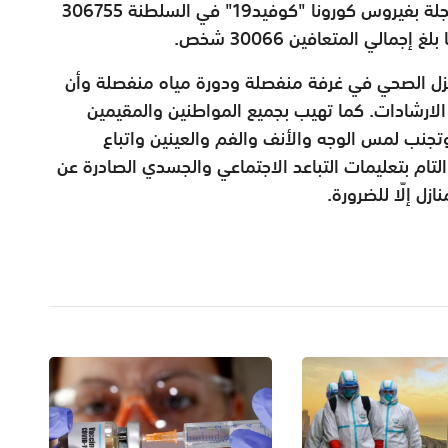
وأوضحت الوزارة أن إجمالي عدد الحالات المسجلة بفيروس كورونا "كوفيد19" في السلطنة 306755
 العزل الصحي في غرفة منفصلة ودورة مياه منفصلة وأن
لارشادات. كما تهيب بجميع المواطنين والمقيمين
تجنب لمس الوجه والأنف والفم والعينين واتباع
تام بتعليمات التباعد الاجتماعي والجسدي الصادرة عن
زل إلّا للضرورة.