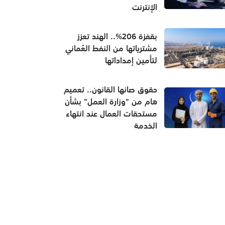
الإنترنت
بقفزة 206%.. الهند تعزز
مشترياتها من النفط العُماني
لتأمين إمداداتها
حقوق صانها القانون.. تعميم
هام من "وزارة العمل" بشأن
مستحقات العمال عند انتهاء
الخدمة